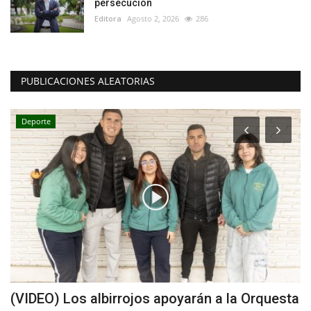
persecución
Editora
Agosto 2, 2026
286
PUBLICACIONES ALEATORIAS
Deporte
(VIDEO) Los albirrojos apoyarán a la Orquesta
C