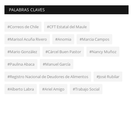
PALABRAS CLAVES
#Correos de Chile
#CFT Estatal del Maule
#Marisol Acuña Rivero
#Anomia
#Marcia Campos
#Mario González
#Cárcel Buen Pastor
#Nancy Muñoz
#Paulina Abaca
#Manuel García
#Registro Nacional de Deudores de Alimentos
#José Rubilar
#Alberto Labra
#Ariel Amigo
#Trabajo Social