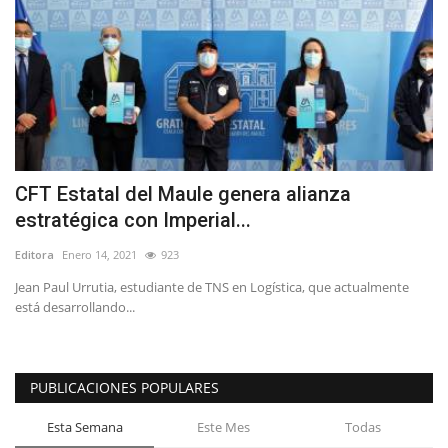
CFT Estatal del Maule genera alianza
estratégica con Imperial...
Editora
Enero 14, 2021
923
Jean Paul Urrutia, estudiante de TNS en Logística, que actualmente
está desarrollando...
PUBLICACIONES POPULARES
Esta Semana
Este Mes
Todas