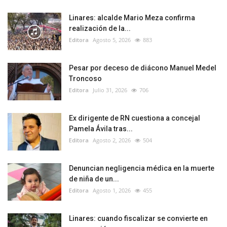
Linares: alcalde Mario Meza confirma
realización de la...
Editora
Agosto 5, 2026
883
Pesar por deceso de diácono Manuel Medel
Troncoso
Editora
Julio 31, 2026
706
Ex dirigente de RN cuestiona a concejal
Pamela Ávila tras...
Editora
Agosto 2, 2026
504
Denuncian negligencia médica en la muerte
de niña de un...
Editora
Agosto 1, 2026
455
Linares: cuando fiscalizar se convierte en