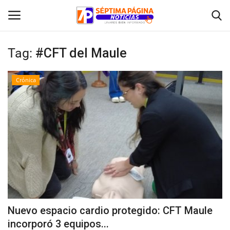
Tag:
#CFT del Maule
Inicio
Crónica
Crónica
Policial
Tribunales
Deporte
Política
Nuevo espacio cardio protegido: CFT Maule
incorporó 3 equipos...
Espectáculos