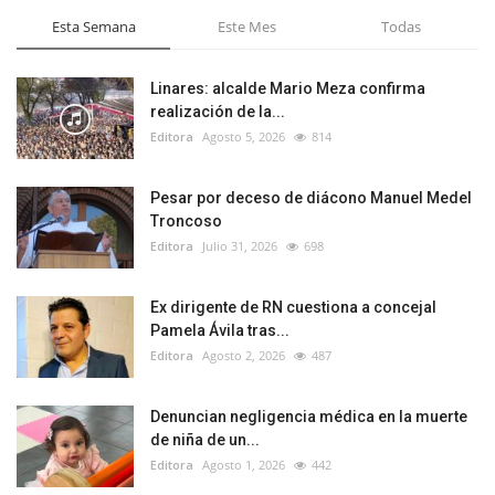
Esta Semana
Este Mes
Todas
Linares: alcalde Mario Meza confirma
realización de la...
Editora
Agosto 5, 2026
814
Pesar por deceso de diácono Manuel Medel
Troncoso
Editora
Julio 31, 2026
698
Ex dirigente de RN cuestiona a concejal
Pamela Ávila tras...
Editora
Agosto 2, 2026
487
Denuncian negligencia médica en la muerte
de niña de un...
Editora
Agosto 1, 2026
442