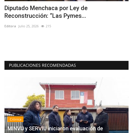
Diputado Menchaca por Ley de
H
Reconstrucción: “Las Pymes...
Ed
Editora
Julio 25, 2026
215
"P
mi
nte
PUBLICACIONES RECOMENDADAS
Crónica
MINVU y SERVIU iniciaron evaluación de