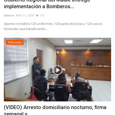
implementación a Bomberos...
Editora
Abril 11, 2024
172
Aporte considera 120 uniformes, 120 pares de botas y 120 cascos
forestales que beneficiarán...
Tribunales
(VIDEO) Arresto domiciliario nocturno, firma
semanal y...