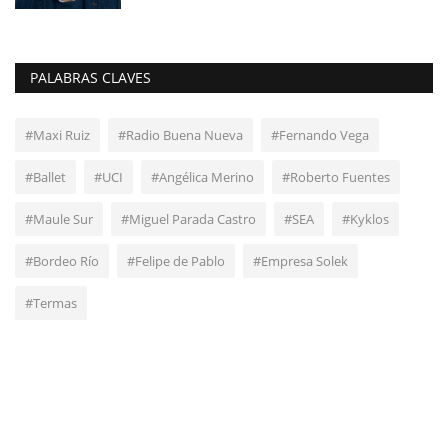
PALABRAS CLAVES
#Maxi Ruiz
#Radio Buena Nueva
#Fernando Vega
#Ballet
#UCI
#Angélica Merino
#Roberto Fuentes
#Maule Sur
#Miguel Parada Castro
#SEA
#Kyklos
#Bordeo Río
#Felipe de Pablo
#Empresa Solek
#Termas