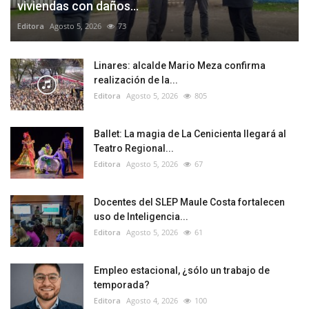
viviendas con daños...
Editora
Agosto 5, 2026
73
Linares: alcalde Mario Meza confirma
realización de la...
Editora
Agosto 5, 2026
805
Ballet: La magia de La Cenicienta llegará al
Teatro Regional...
Editora
Agosto 5, 2026
67
Docentes del SLEP Maule Costa fortalecen
uso de Inteligencia...
Editora
Agosto 5, 2026
61
Empleo estacional, ¿sólo un trabajo de
temporada?
Editora
Agosto 4, 2026
100