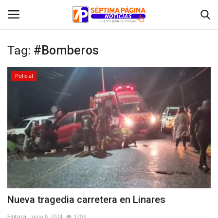
Tag:
#Bomberos
Inicio
Policial
Crónica
Policial
Tribunales
Deporte
Política
Nueva tragedia carretera en Linares
Espectáculos
Editora
Junio 8, 2024
1203