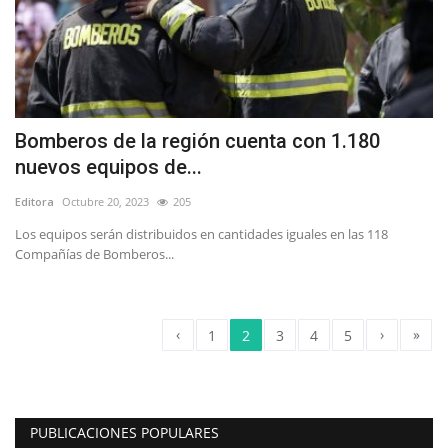
Bomberos de la región cuenta con 1.180
nuevos equipos de...
Editora
Octubre 20, 2023
205
Los equipos serán distribuidos en cantidades iguales en las 118
Compañías de Bomberos...
‹
›
»
1
2
3
4
5
PUBLICACIONES POPULARES