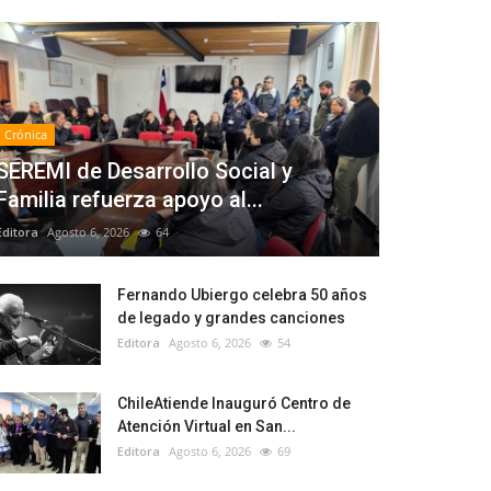
Crónica
SEREMI de Desarrollo Social y
Familia refuerza apoyo al...
Editora
Agosto 6, 2026
64
Fernando Ubiergo celebra 50 años
de legado y grandes canciones
Editora
Agosto 6, 2026
54
ChileAtiende Inauguró Centro de
Atención Virtual en San...
Editora
Agosto 6, 2026
69