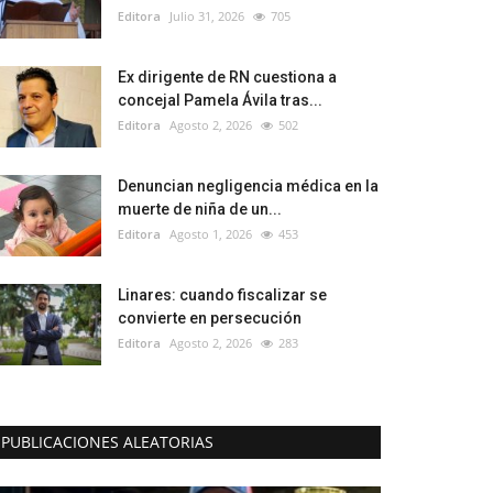
Editora
Julio 31, 2026
705
Ex dirigente de RN cuestiona a
concejal Pamela Ávila tras...
Editora
Agosto 2, 2026
502
Denuncian negligencia médica en la
muerte de niña de un...
Editora
Agosto 1, 2026
453
Linares: cuando fiscalizar se
convierte en persecución
Editora
Agosto 2, 2026
283
PUBLICACIONES ALEATORIAS