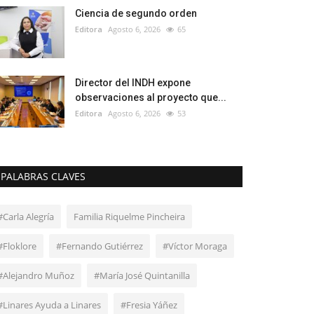
Ciencia de segundo orden
Editora
Agosto 6, 2026
65
Director del INDH expone
observaciones al proyecto que...
Editora
Agosto 6, 2026
53
PALABRAS CLAVES
#Carla Alegría
Familia Riquelme Pincheira
#Floklore
#Fernando Gutiérrez
#Víctor Moraga
#Alejandro Muñoz
#María José Quintanilla
#Linares Ayuda a Linares
#Fresia Yáñez