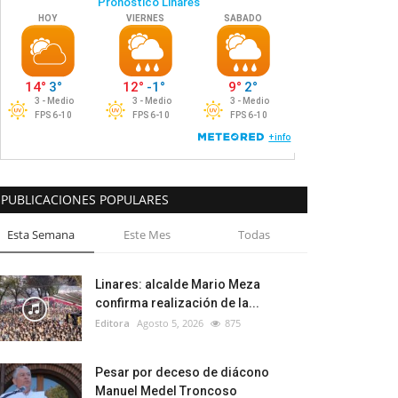
PUBLICACIONES POPULARES
Esta Semana
Este Mes
Todas
Linares: alcalde Mario Meza
confirma realización de la...
Editora
Agosto 5, 2026
875
Pesar por deceso de diácono
Manuel Medel Troncoso