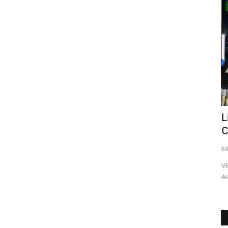
Política
tres
Tensión en el PS: Vodanovic desmintió
L
a Cicardini y descartó...
C
Editora
Julio 8, 2026
240
Ed
dilla", se
Ví
As