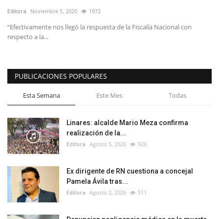
Editora
Noviembre 5, 2020
1972
“Efectivamente nos llegó la respuesta de la Fiscalía Nacional con
respecto a la...
PUBLICACIONES POPULARES
Esta Semana
Este Mes
Todas
Linares: alcalde Mario Meza confirma
realización de la...
Editora
Agosto 5, 2026
926
Ex dirigente de RN cuestiona a concejal
Pamela Ávila tras...
Editora
Agosto 2, 2026
511