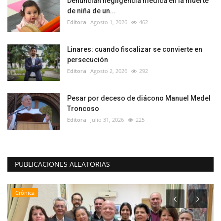
Denuncian negligencia médica en la muerte
de niña de un...
Editora
Agosto 1, 2026
462
Linares: cuando fiscalizar se convierte en
persecución
Editora
Agosto 2, 2026
292
Pesar por deceso de diácono Manuel Medel
Troncoso
Editora
Julio 31, 2026
225
PUBLICACIONES ALEATORIAS
Crónica