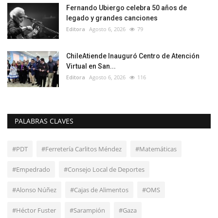
Fernando Ubiergo celebra 50 años de
legado y grandes canciones
Editora
Agosto 6, 2026
79
ChileAtiende Inauguró Centro de Atención
Virtual en San...
Editora
Agosto 6, 2026
116
PALABRAS CLAVES
#PDT
#Ferretería Carlitos Méndez
#Matemáticas
#Empedrado
#Consejo Local de Deportes
#Alonso Núñez
#Cajas de Alimentos
#OMS
#Héctor Fuster
#Sarampión
#Gaza