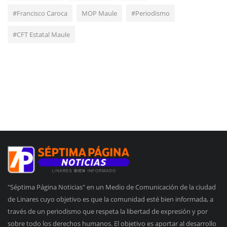
#Francisco Caroca
MOP Maule
#Periodismo
#CFT Estatal Maule
"Séptima Página Noticias" en un Medio de Comunicación de la ciudad
de Linares cuyo objetivo es que la comunidad esté bien informada, a
través de un periodismo que respeta la libertad de expresión y por
sobre todo los derechos humanos. El objetivo es aportar al desarrollo