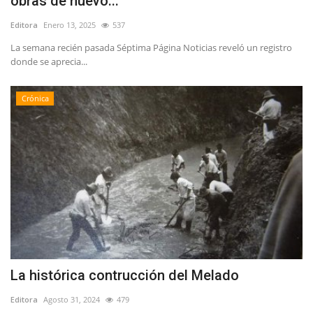
obras de nuevo...
Editora
Enero 13, 2025
537
La semana recién pasada Séptima Página Noticias reveló un registro
donde se aprecia...
Crónica
La histórica contrucción del Melado
Editora
Agosto 31, 2024
479