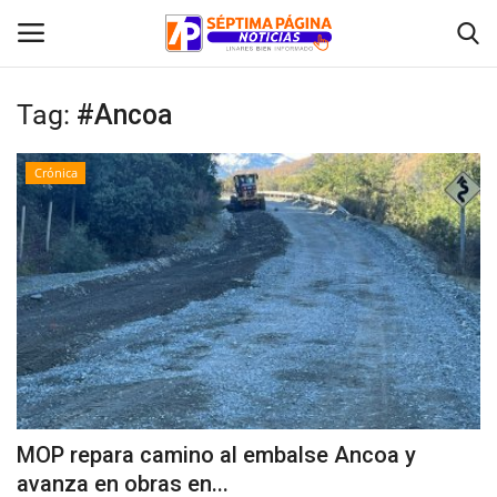
Tag:
#Ancoa
Inicio
Crónica
Crónica
Policial
Tribunales
Deporte
Política
MOP repara camino al embalse Ancoa y
avanza en obras en...
Espectáculos