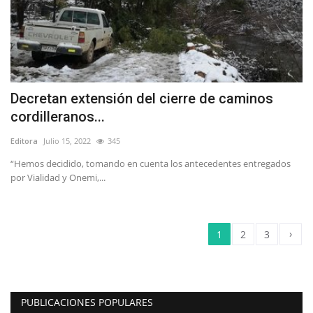
Decretan extensión del cierre de caminos
cordilleranos...
Editora
Julio 15, 2022
345
“Hemos decidido, tomando en cuenta los antecedentes entregados
por Vialidad y Onemi,...
›
1
2
3
PUBLICACIONES POPULARES