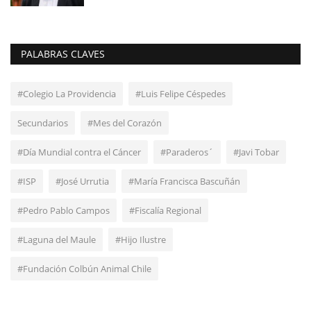
PALABRAS CLAVES
#Colegio La Providencia
#Luis Felipe Céspedes
Secundarios
#Mes del Corazón
#Día Mundial contra el Cáncer
#Paraderos´
#Javi Tobar
#ISP
#José Urrutia
#María Francisca Bascuñán
#Pedro Pablo Campos
#Fiscalía Regional
#Laguna del Maule
#Hijo Ilustre
#Fundación Colbún Animal Chile