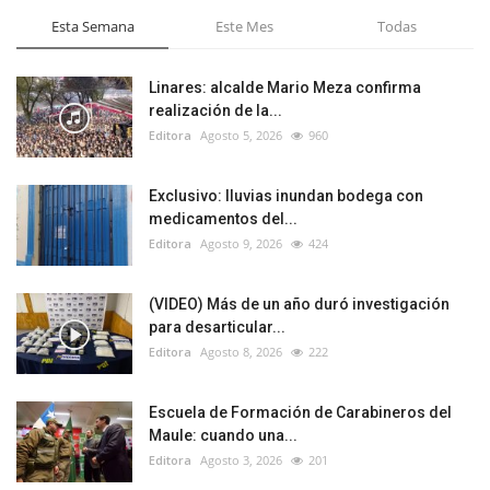
Esta Semana
Este Mes
Todas
Linares: alcalde Mario Meza confirma
realización de la...
Editora
Agosto 5, 2026
960
Exclusivo: lluvias inundan bodega con
medicamentos del...
Editora
Agosto 9, 2026
424
(VIDEO) Más de un año duró investigación
para desarticular...
Editora
Agosto 8, 2026
222
Escuela de Formación de Carabineros del
Maule: cuando una...
Editora
Agosto 3, 2026
201