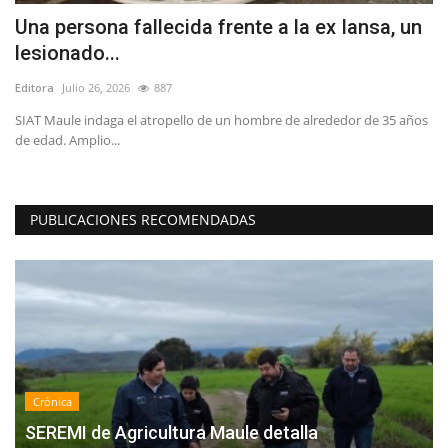
a
Una persona fallecida frente a la ex Iansa, un
L
lesionado...
d
Editora
Julio 26, 2026
887
Ed
e
SIAT Maule indaga el atropello de un hombre de alrededor de 35 años
Do
de edad. Amplio...
en
PUBLICACIONES RECOMENDADAS
Crónica
SEREMI de Agricultura Maule detalla