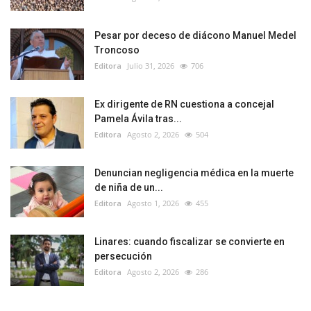
Pesar por deceso de diácono Manuel Medel
Troncoso
Editora
Julio 31, 2026
706
Ex dirigente de RN cuestiona a concejal
Pamela Ávila tras...
Editora
Agosto 2, 2026
504
Denuncian negligencia médica en la muerte
de niña de un...
Editora
Agosto 1, 2026
455
Linares: cuando fiscalizar se convierte en
persecución
Editora
Agosto 2, 2026
286