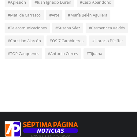
#Agresión
#Juan Ignacio Durán
#Caso Abandono
#Matilde Carrasco
#Arte
#María Belén Aguilera
#Telecomunicaciones
#Susana Sáez
#Carmencita Valdés
#Christian Alarcón
#OS-7 Carabineros
#Horacio Pfeiffer
#TOP Cauquenes
#Antonio Corces
#Tijuana