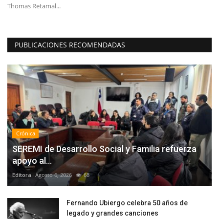
Thomas Retamal...
es
PUBLICACIONES RECOMENDADAS
Crónica
SEREMI de Desarrollo Social y Familia refuerza
apoyo al...
Editora
Agosto 6, 2026
68
Fernando Ubiergo celebra 50 años de
legado y grandes canciones