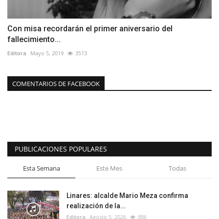
Con misa recordarán el primer aniversario del
fallecimiento...
Editora
Mayo 5, 2019
3513
COMENTARIOS DE FACEBOOK
PUBLICACIONES POPULARES
Esta Semana
Este Mes
Todas
Linares: alcalde Mario Meza confirma
realización de la...
Editora
Agosto 5, 2026
886