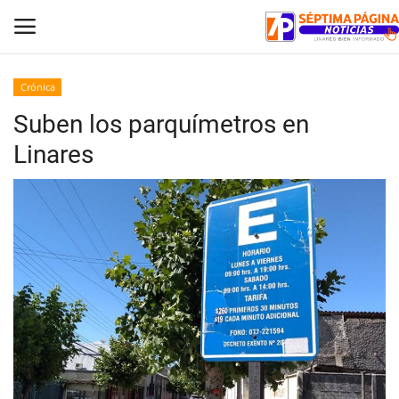
Crónica
Suben los parquímetros en
Inicio
Linares
Crónica
Policial
Tribunales
Deporte
Política
Espectáculos