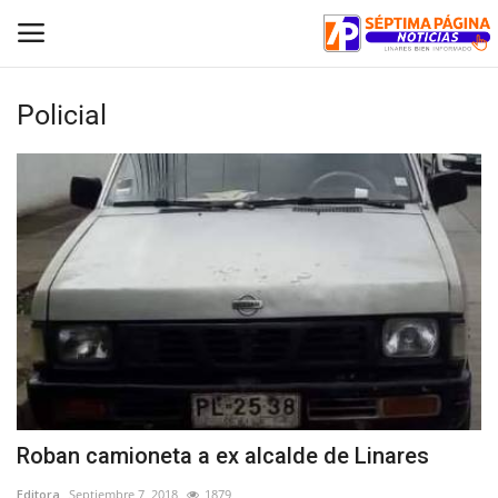
Policial
Inicio
Crónica
Policial
Tribunales
Deporte
Política
Roban camioneta a ex alcalde de Linares
Espectáculos
Editora
Septiembre 7, 2018
1879