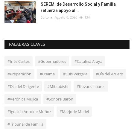
SEREMI de Desarrollo Social y Familia
refuerza apoyo al...
Editora
Agosto 6, 2026
134
PALABRAS CLAVES
#Inés Cartes
#Gobernadores
#Catalina Araya
#Preparación
#Osama
#Luis Vergara
#Día del Arriero
#Día del Dirigente
#Mitsubishi
#Kovacs Linares
#Verónica Mujica
#Sonora Barón
#Ignacio Antoine Muñoz
#Marjorie Medel
#Tribunal de Familia