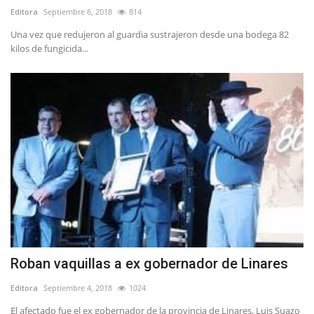
Editora
Septiembre 6, 2018
814
Una vez que redujeron al guardia sustrajeron desde una bodega 82
kilos de fungicida...
Roban vaquillas a ex gobernador de Linares
Editora
Septiembre 4, 2018
1024
El afectado fue el ex gobernador de la provincia de Linares, Luis Suazo