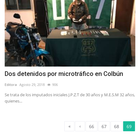
Dos detenidos por microtráfico en Colbún
Editora
Agosto 29, 2018
906
Se trata de los imputados iniciales J.P.Z.T de 30 años y M.E.S.M 32 años,
quienes...
«
‹
66
67
68
69