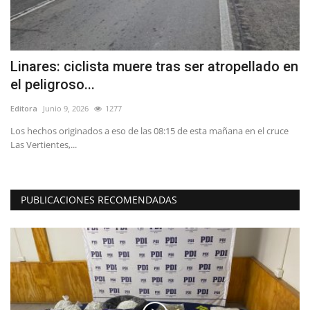
Linares: ciclista muere tras ser atropellado en
J
el peligroso...
C
Editora
Junio 9, 2026
1277
Ed
Los hechos originados a eso de las 08:15 de esta mañana en el cruce
Ka
Las Vertientes,...
Ac
PUBLICACIONES RECOMENDADAS