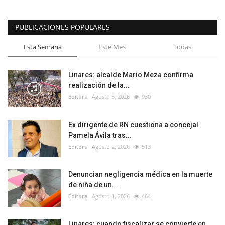
PUBLICACIONES POPULARES
Esta Semana
Este Mes
Todas
Linares: alcalde Mario Meza confirma
realización de la...
Editora
Agosto 5, 2026
930
Ex dirigente de RN cuestiona a concejal
Pamela Ávila tras...
Editora
Agosto 2, 2026
513
Denuncian negligencia médica en la muerte
de niña de un...
Editora
Agosto 1, 2026
464
Linares: cuando fiscalizar se convierte en