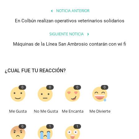
NOTICIA ANTERIOR
En Colbún realizan operativos veterinarios solidarios
SIGUIENTE NOTICIA
Máquinas de la Línea San Ambrosio contarán con wi fi
¿CUAL FUE TU REACCIÓN?
0
0
0
0
Me Gusta
No Me Gusta
Me Encanta
Me Divierte
0
1
1