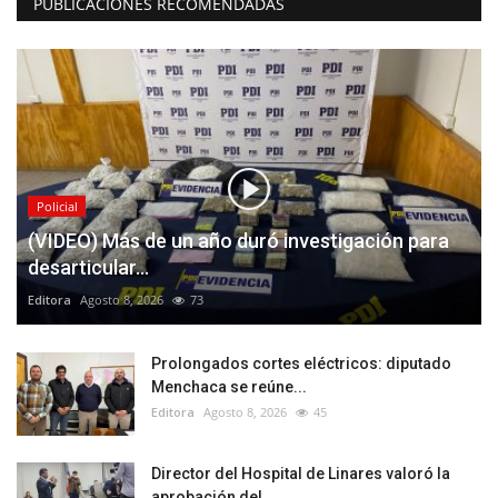
PUBLICACIONES RECOMENDADAS
Policial
(VIDEO) Más de un año duró investigación para
desarticular...
Editora
Agosto 8, 2026
73
Prolongados cortes eléctricos: diputado
Menchaca se reúne...
Editora
Agosto 8, 2026
45
Director del Hospital de Linares valoró la
aprobación del...