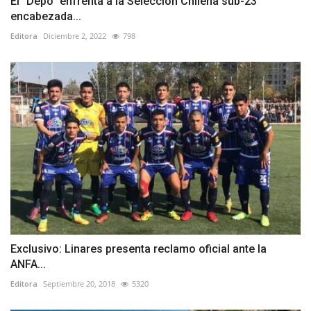
El “Depo” enfrenta a la Selección Chilena sub-23
encabezada...
Editora
Diciembre 2, 2022
798
Exclusivo: Linares presenta reclamo oficial ante la
ANFA...
Editora
Septiembre 20, 2018
5320