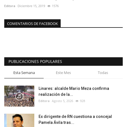
Editora
Diciembre 15, 2019
1576
COMENTARIOS DE FACEBOOK
PUBLICACIONES POPULARES
Esta Semana
Este Mes
Todas
Linares: alcalde Mario Meza confirma
realización de la...
Editora
Agosto 5, 2026
928
Ex dirigente de RN cuestiona a concejal
Pamela Ávila tras...