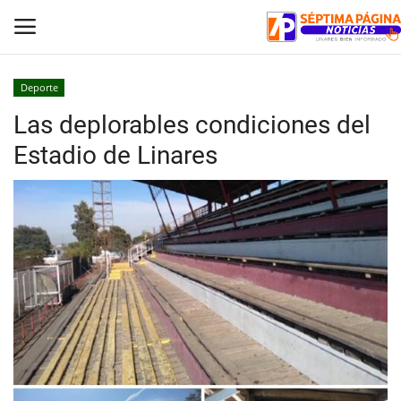
Deporte
Las deplorables condiciones del
Inicio
Estadio de Linares
Crónica
Policial
Tribunales
Deporte
Política
Espectáculos