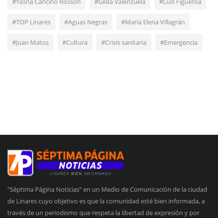
#Yasna Cancino Rosson
#Gilda Valenzuela
#Luis Figueroa
#TOP Linares
#Aguas Negras
#María Elena Villagrán
#Juan Matos
#Cultura
#Crisis sanitaria
#Emergencia
"Séptima Página Noticias" en un Medio de Comunicación de la ciudad
de Linares cuyo objetivo es que la comunidad esté bien informada, a
través de un periodismo que respeta la libertad de expresión y por