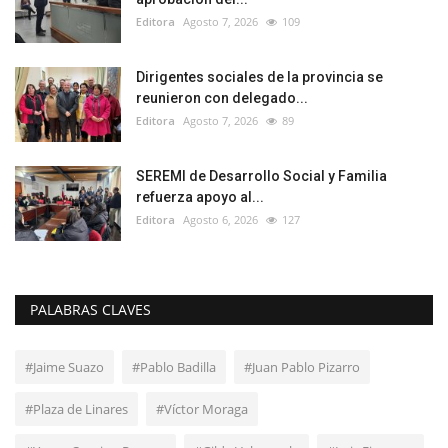
Editora
Agosto 7, 2026
109
Dirigentes sociales de la provincia se
reunieron con delegado...
Editora
Agosto 7, 2026
89
SEREMI de Desarrollo Social y Familia
refuerza apoyo al...
Editora
Agosto 6, 2026
127
PALABRAS CLAVES
#Jaime Suazo
#Pablo Badilla
#Juan Pablo Pizarro
#Plaza de Linares
#Víctor Moraga