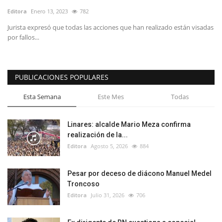
Editora
Enero 13, 2023
782
Jurista expresó que todas las acciones que han realizado están visadas
por fallos...
PUBLICACIONES POPULARES
Esta Semana
Este Mes
Todas
Linares: alcalde Mario Meza confirma
realización de la...
Editora
Agosto 5, 2026
884
Pesar por deceso de diácono Manuel Medel
Troncoso
Editora
Julio 31, 2026
706