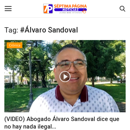
Tag:
#Álvaro Sandoval
Inicio
Crónica
Crónica
Policial
Tribunales
Deporte
Política
(VIDEO) Abogado Álvaro Sandoval dice que
no hay nada ilegal...
Espectáculos