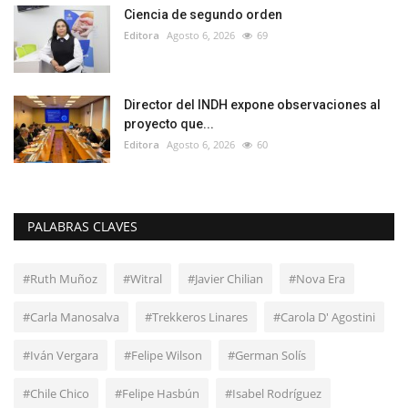
Ciencia de segundo orden
Editora
Agosto 6, 2026
69
Director del INDH expone observaciones al
proyecto que...
Editora
Agosto 6, 2026
60
PALABRAS CLAVES
#Ruth Muñoz
#Witral
#Javier Chilian
#Nova Era
#Carla Manosalva
#Trekkeros Linares
#Carola D' Agostini
#Iván Vergara
#Felipe Wilson
#German Solís
#Chile Chico
#Felipe Hasbún
#Isabel Rodríguez