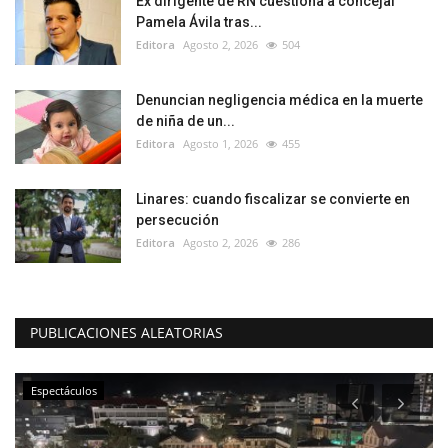
Ex dirigente de RN cuestiona a concejal
Pamela Ávila tras...
Editora
Agosto 2, 2026
504
Denuncian negligencia médica en la muerte
de niña de un...
Editora
Agosto 1, 2026
455
Linares: cuando fiscalizar se convierte en
persecución
Editora
Agosto 2, 2026
286
PUBLICACIONES ALEATORIAS
Espectáculos