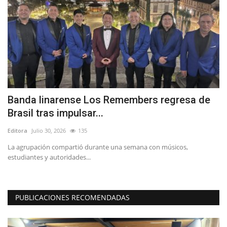
Banda linarense Los Remembers regresa de
(
Brasil tras impulsar...
h
Editora
Julio 30, 2026
135
Ed
La agrupación compartió durante una semana con músicos,
“L
estudiantes y autoridades...
in
PUBLICACIONES RECOMENDADAS