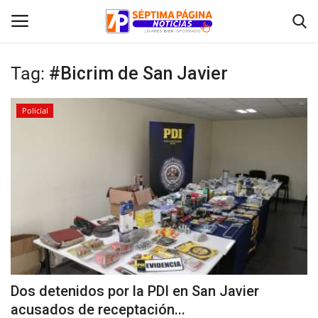
Tag:
#Bicrim de San Javier
Inicio
Policial
Crónica
Policial
Tribunales
Deporte
Política
Dos detenidos por la PDI en San Javier
acusados de receptación...
Espectáculos