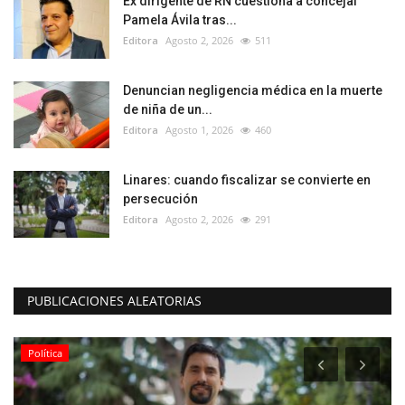
Ex dirigente de RN cuestiona a concejal
Pamela Ávila tras...
Editora
Agosto 2, 2026
511
Denuncian negligencia médica en la muerte
de niña de un...
Editora
Agosto 1, 2026
460
Linares: cuando fiscalizar se convierte en
persecución
Editora
Agosto 2, 2026
291
PUBLICACIONES ALEATORIAS
Política