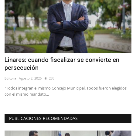
Linares: cuando fiscalizar se convierte en
(
persecución
h
Editora
Agosto 2, 2026
288
Ed
io
"Todos integran el mismo Concejo Municipal. Todos fueron elegidos
“L
con el mismo mandato...
in
PUBLICACIONES RECOMENDADAS