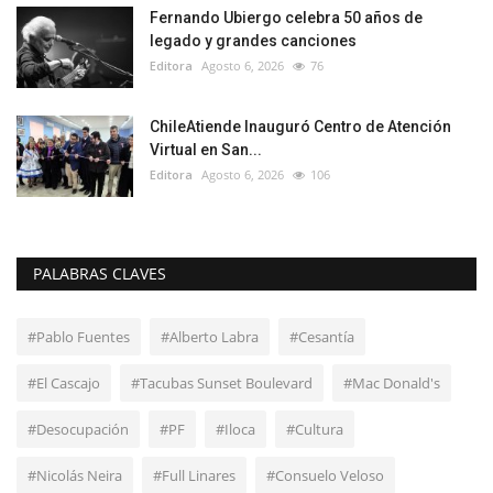
Fernando Ubiergo celebra 50 años de
legado y grandes canciones
Editora
Agosto 6, 2026
76
ChileAtiende Inauguró Centro de Atención
Virtual en San...
Editora
Agosto 6, 2026
106
PALABRAS CLAVES
#Pablo Fuentes
#Alberto Labra
#Cesantía
#El Cascajo
#Tacubas Sunset Boulevard
#Mac Donald's
#Desocupación
#PF
#Iloca
#Cultura
#Nicolás Neira
#Full Linares
#Consuelo Veloso