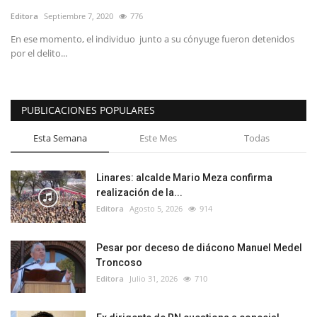
Editora
Septiembre 7, 2020
776
En ese momento, el individuo junto a su cónyuge fueron detenidos
por el delito...
PUBLICACIONES POPULARES
Esta Semana
Este Mes
Todas
Linares: alcalde Mario Meza confirma
realización de la...
Editora
Agosto 5, 2026
914
Pesar por deceso de diácono Manuel Medel
Troncoso
Editora
Julio 31, 2026
710