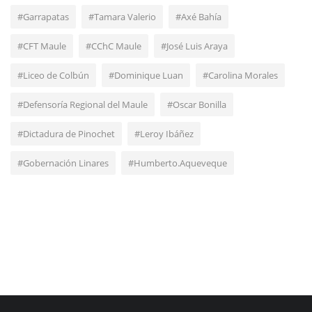
#Garrapatas
#Tamara Valerio
#Axé Bahía
#CFT Maule
#CChC Maule
#José Luis Araya
#Liceo de Colbún
#Dominique Luan
#Carolina Morales
#Defensoría Regional del Maule
#Oscar Bonilla
#Dictadura de Pinochet
#Leroy Ibáñez
#Gobernación Linares
#Humberto.Aqueveque