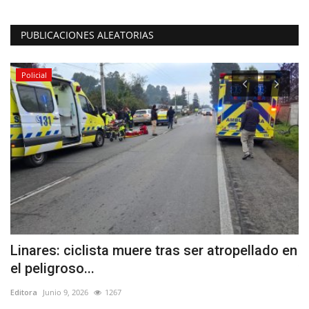
PUBLICACIONES ALEATORIAS
Policial
Linares: ciclista muere tras ser atropellado en
M
el peligroso...
v
Editora
Junio 9, 2026
1267
Ed