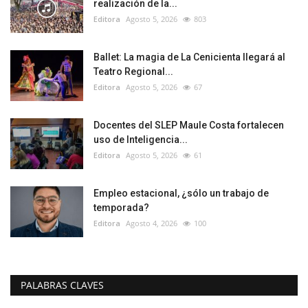
realización de la...
Editora
Agosto 5, 2026
803
Ballet: La magia de La Cenicienta llegará al
Teatro Regional...
Editora
Agosto 5, 2026
67
Docentes del SLEP Maule Costa fortalecen
uso de Inteligencia...
Editora
Agosto 5, 2026
61
Empleo estacional, ¿sólo un trabajo de
temporada?
Editora
Agosto 4, 2026
100
PALABRAS CLAVES