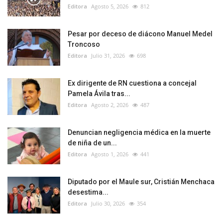
Editora
Agosto 5, 2026
812
Pesar por deceso de diácono Manuel Medel
Troncoso
Editora
Julio 31, 2026
698
Ex dirigente de RN cuestiona a concejal
Pamela Ávila tras...
Editora
Agosto 2, 2026
487
Denuncian negligencia médica en la muerte
de niña de un...
Editora
Agosto 1, 2026
441
Diputado por el Maule sur, Cristián Menchaca
desestima...
Editora
Julio 30, 2026
354