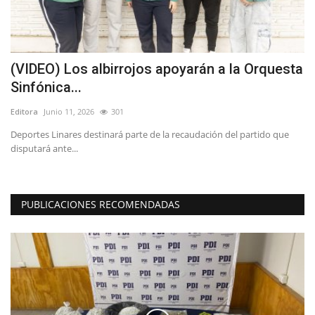
(VIDEO) Los albirrojos apoyarán a la Orquesta
D
Sinfónica...
r
Editora
Junio 11, 2026
301
Ed
Deportes Linares destinará parte de la recaudación del partido que
En
disputará ante...
co
PUBLICACIONES RECOMENDADAS