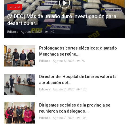
Policial
(VIDEO) Más de un año duró investigación para
desarticular...
Editora
Agosto 8, 2026
142
Prolongados cortes eléctricos: diputado
Menchaca se reúne...
Editora
Agosto 8, 2026
76
Director del Hospital de Linares valoró la
aprobación del...
Editora
Agosto 7, 2026
125
Dirigentes sociales de la provincia se
reunieron con delegado...
Editora
Agosto 7, 2026
104