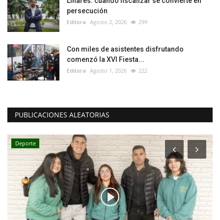
Linares: cuando fiscalizar se convierte en
persecución
Editora
Agosto 2, 2026
299
Con miles de asistentes disfrutando
comenzó la XVI Fiesta...
Editora
Agosto 1, 2026
222
PUBLICACIONES ALEATORIAS
Deporte