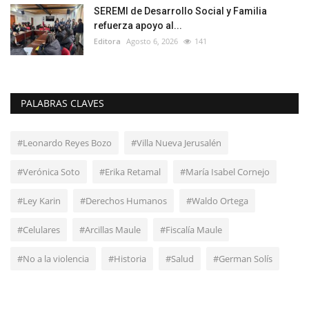
SEREMI de Desarrollo Social y Familia
refuerza apoyo al...
Editora
Agosto 6, 2026
141
PALABRAS CLAVES
#Leonardo Reyes Bozo
#Villa Nueva Jerusalén
#Verónica Soto
#Erika Retamal
#María Isabel Cornejo
#Ley Karin
#Derechos Humanos
#Waldo Ortega
#Celulares
#Arcillas Maule
#Fiscalía Maule
#No a la violencia
#Historia
#Salud
#German Solís