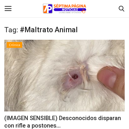
Tag:
#Maltrato Animal
Inicio
Crónica
Crónica
Policial
Tribunales
Deporte
Política
(IMAGEN SENSIBLE) Desconocidos disparan
con rifle a postones...
Espectáculos