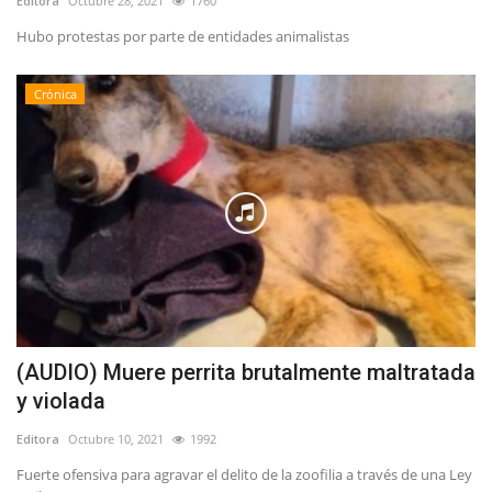
Editora
Octubre 28, 2021
1760
Hubo protestas por parte de entidades animalistas
Crónica
(AUDIO) Muere perrita brutalmente maltratada
y violada
Editora
Octubre 10, 2021
1992
Fuerte ofensiva para agravar el delito de la zoofilia a través de una Ley