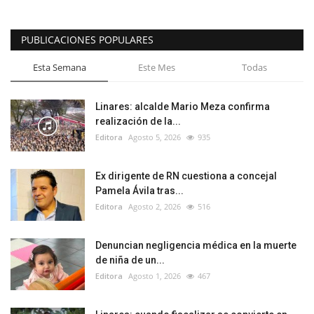
PUBLICACIONES POPULARES
Esta Semana
Este Mes
Todas
Linares: alcalde Mario Meza confirma
realización de la...
Editora
Agosto 5, 2026
935
Ex dirigente de RN cuestiona a concejal
Pamela Ávila tras...
Editora
Agosto 2, 2026
516
Denuncian negligencia médica en la muerte
de niña de un...
Editora
Agosto 1, 2026
467