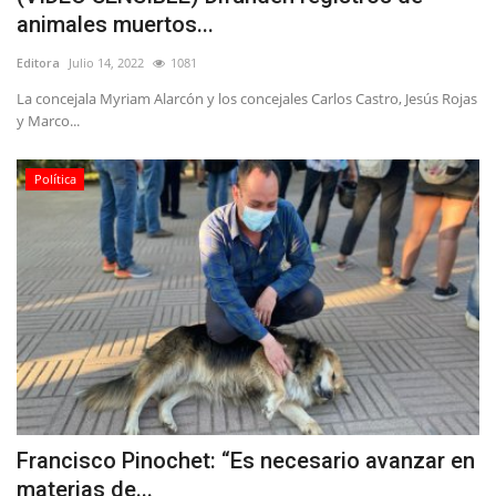
animales muertos...
Editora
Julio 14, 2022
1081
La concejala Myriam Alarcón y los concejales Carlos Castro, Jesús Rojas
y Marco...
Política
Francisco Pinochet: “Es necesario avanzar en
materias de...