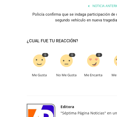
NOTICIA ANTERI
Policía confirma que se indaga participación de 
segundo vehículo en nueva tragedia.
¿CUAL FUE TU REACCIÓN?
0
0
0
Me Gusta
No Me Gusta
Me Encanta
Me 
Editora
"Séptima Página Noticias" en u