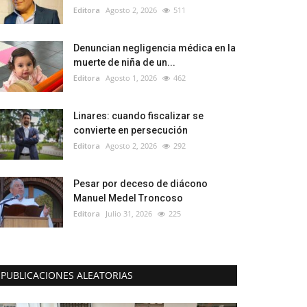
Editora
Agosto 2, 2026
511
Denuncian negligencia médica en la
muerte de niña de un...
Editora
Agosto 1, 2026
462
Linares: cuando fiscalizar se
convierte en persecución
Editora
Agosto 2, 2026
292
Pesar por deceso de diácono
Manuel Medel Troncoso
Editora
Julio 31, 2026
225
PUBLICACIONES ALEATORIAS