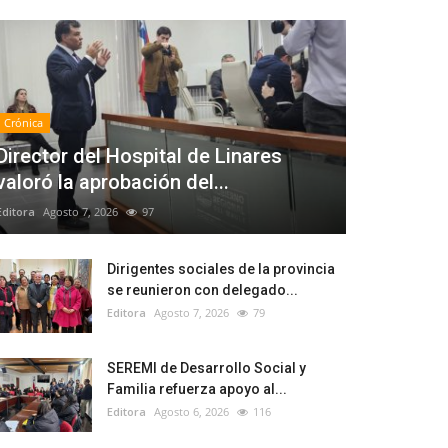
Crónica
Director del Hospital de Linares
valoró la aprobación del...
Editora
Agosto 7, 2026
97
Dirigentes sociales de la provincia
se reunieron con delegado...
Editora
Agosto 7, 2026
79
SEREMI de Desarrollo Social y
Familia refuerza apoyo al...
Editora
Agosto 6, 2026
116