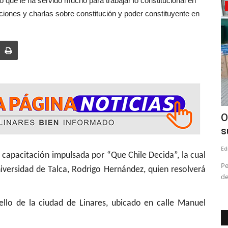
 que le ha servido mucho para trabajar lo constitucional en
Espectáculos
iones y charlas sobre constitución y poder constituyente en
de
Llega el Tomo IV de las “Las Crónicas
O
de Linares”
s
Editora
Julio 24, 2026
254
Ed
tación impulsada por “Que Chile Decida”, la cual
toridades
El profesor, columnista e investigador Manuel Quevedo
Pe
iversidad de Talca, Rodrigo Hernández, quien resolverá
Méndez presentará su nueva...
de
ello de la ciudad de Linares, ubicado en calle Manuel