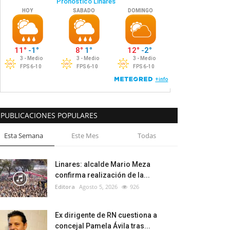
PUBLICACIONES POPULARES
Esta Semana
Este Mes
Todas
Linares: alcalde Mario Meza
confirma realización de la...
Editora
Agosto 5, 2026
926
Ex dirigente de RN cuestiona a
concejal Pamela Ávila tras...