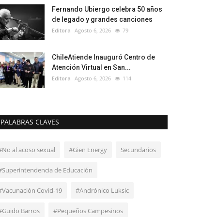
Fernando Ubiergo celebra 50 años
de legado y grandes canciones
Editora
Agosto 6, 2026
79
ChileAtiende Inauguró Centro de
Atención Virtual en San...
Editora
Agosto 6, 2026
114
PALABRAS CLAVES
#No al acoso sexual
#Gien Energy
Secundarios
#Superintendencia de Educación
#Vacunación Covid-19
#Andrónico Luksic
#Guido Barros
#Pequeños Campesinos