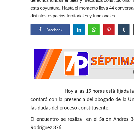
derechos fundamentales y mecánica constitucional, lo
Crónica
esta coyuntura. Hasta el momento lleva 44 conversac
distintos espacios territoriales y funcionales.
Facebook
ChileAtiende Inauguró Centro 
Atención Virtual en San...
Editora
Agosto 6, 2026
114
Hoy a las 19 horas está fijada la capaci
La iniciativa fue valorada por la comunidad y au
contará con la presencia del abogado de la Un
comunales quienes, encabezados...
las dudas del proceso constituyente.
El encuentro se realiza en el Salón Andrés B
Rodríguez 376.