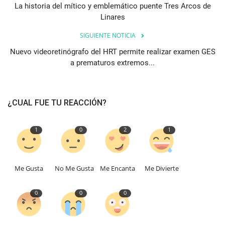
La historia del mítico y emblemático puente Tres Arcos de
Linares
SIGUIENTE NOTICIA
Nuevo videoretinógrafo del HRT permite realizar examen GES
a prematuros extremos...
¿CUAL FUE TU REACCIÓN?
1
0
2
1
Me Gusta
No Me Gusta
Me Encanta
Me Divierte
0
0
0