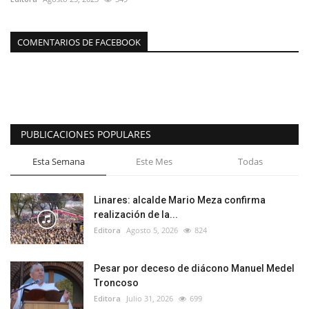
COMENTARIOS DE FACEBOOK
PUBLICACIONES POPULARES
Esta Semana
Este Mes
Todas
Linares: alcalde Mario Meza confirma
realización de la...
Editora
Agosto 5, 2026
824
Pesar por deceso de diácono Manuel Medel
Troncoso
Editora
Julio 31, 2026
699