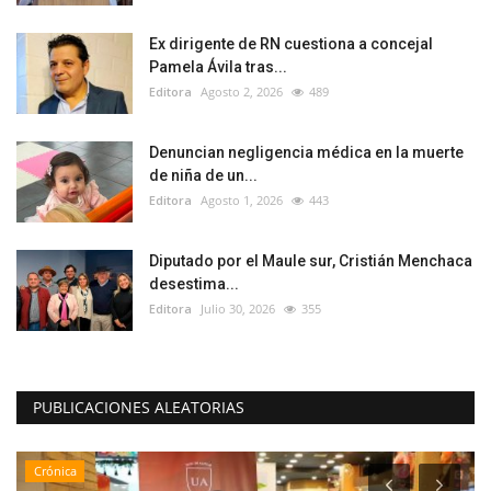
Ex dirigente de RN cuestiona a concejal
Pamela Ávila tras...
Editora
Agosto 2, 2026
489
Denuncian negligencia médica en la muerte
de niña de un...
Editora
Agosto 1, 2026
443
Diputado por el Maule sur, Cristián Menchaca
desestima...
Editora
Julio 30, 2026
355
PUBLICACIONES ALEATORIAS
Crónica