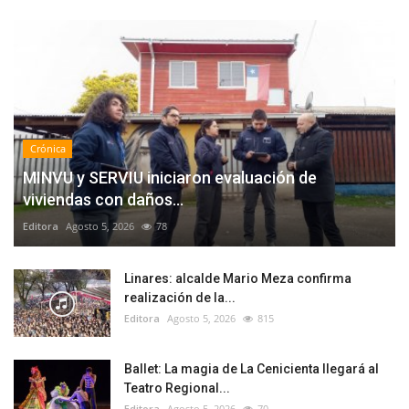
Crónica
MINVU y SERVIU iniciaron evaluación de
viviendas con daños...
Editora
Agosto 5, 2026
78
Linares: alcalde Mario Meza confirma
realización de la...
Editora
Agosto 5, 2026
815
Ballet: La magia de La Cenicienta llegará al
Teatro Regional...
Editora
Agosto 5, 2026
70