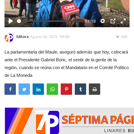
01:19
Play
Settings
PIP
Enter
fulls
Editora
Agosto 28, 2023 - 09:08
568
La parlamentaria del Maule, aseguró además que hoy, colocará
ante el Presidente Gabriel Boric, el sentir de la gente de la
región, cuando se reúna con el Mandatario en el Comité Político
de La Moneda