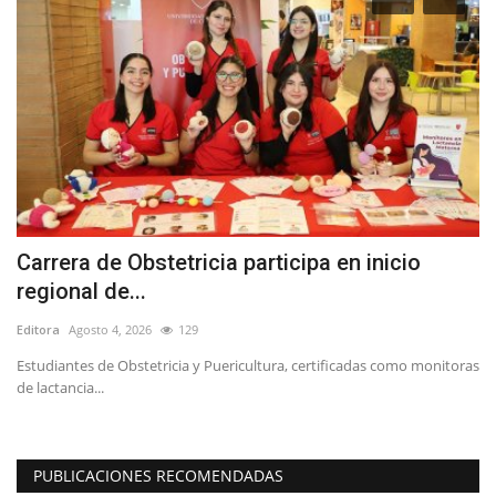
Carrera de Obstetricia participa en inicio
C
regional de...
s
Editora
Agosto 4, 2026
129
Ed
15
Estudiantes de Obstetricia y Puericultura, certificadas como monitoras
"E
de lactancia...
au
PUBLICACIONES RECOMENDADAS