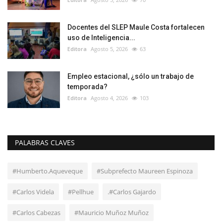
Docentes del SLEP Maule Costa fortalecen
uso de Inteligencia...
Editora
Agosto 5, 2026
63
Empleo estacional, ¿sólo un trabajo de
temporada?
Editora
Agosto 4, 2026
103
PALABRAS CLAVES
#Humberto.Aqueveque
#Subprefecto Maureen Espinoza
#Carlos Videla
#Pellhue
.#Carlos Gajardo
#Carlos Cabezas
#Mauricio Muñoz Muñoz