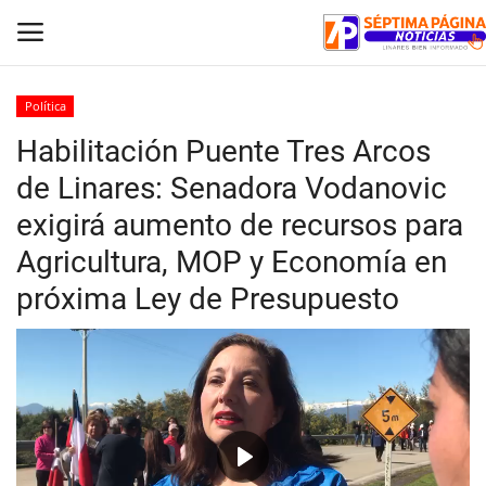
Política
Habilitación Puente Tres Arcos
Inicio
de Linares: Senadora Vodanovic
Crónica
exigirá aumento de recursos para
Agricultura, MOP y Economía en
Policial
próxima Ley de Presupuesto
Tribunales
Deporte
Política
Espectáculos
Play