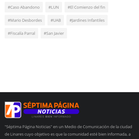
#Caso Abandono
#LUN
#El Comienzo del fin
#Mario Desbordes
#UAB
#Jardines Infantiles
#Fiscalía Parral
#San Javier
"Séptima Página Noticias" en un Medio de Comunicación de la ciudad
de Linares cuyo objetivo es que la comunidad esté bien informada, a