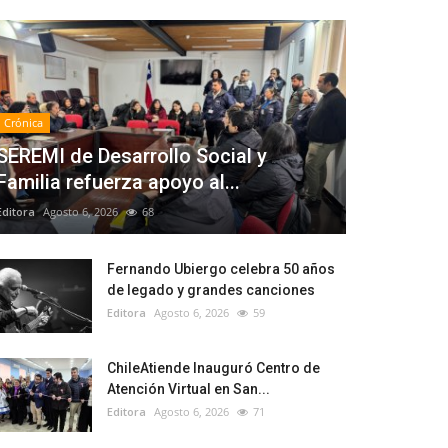
Crónica
SEREMI de Desarrollo Social y
Familia refuerza apoyo al...
Editora
Agosto 6, 2026
68
Fernando Ubiergo celebra 50 años
de legado y grandes canciones
Editora
Agosto 6, 2026
59
ChileAtiende Inauguró Centro de
Atención Virtual en San...
Editora
Agosto 6, 2026
71