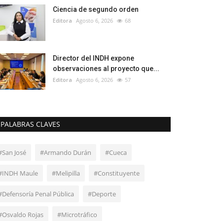
Ciencia de segundo orden
Editora
Agosto 6, 2026
68
Director del INDH expone
observaciones al proyecto que...
Editora
Agosto 6, 2026
57
PALABRAS CLAVES
#San José
#Armando Durán
#Cueca
#INDH Maule
#Melipilla
#Constituyente
#Defensoría Penal Pública
#Deporte
#Osvaldo Rojas
#Microtráfico