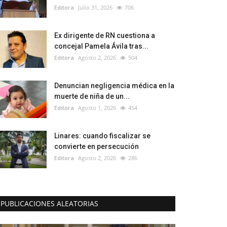
Editora
Julio 31, 2026
706
Ex dirigente de RN cuestiona a
concejal Pamela Ávila tras...
Editora
Agosto 2, 2026
504
Denuncian negligencia médica en la
muerte de niña de un...
Editora
Agosto 1, 2026
454
Linares: cuando fiscalizar se
convierte en persecución
Editora
Agosto 2, 2026
286
PUBLICACIONES ALEATORIAS