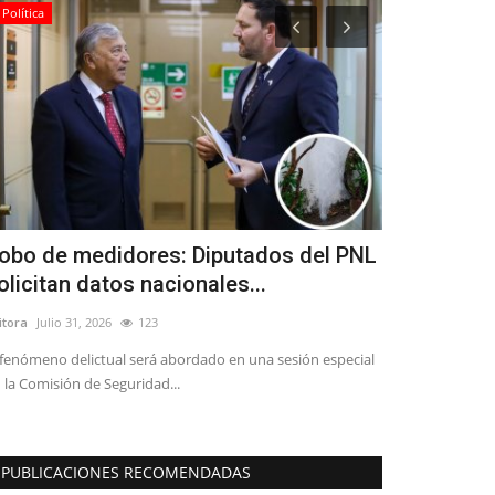
Política
Política
obo de medidores: Diputados del PNL
Cuatro con
olicitan datos nacionales...
segunda ac
itora
Julio 31, 2026
123
Editora
Julio 29, 2
 fenómeno delictual será abordado en una sesión especial
"El rol de un conc
 la Comisión de Seguridad...
transparencia, y a
PUBLICACIONES RECOMENDADAS