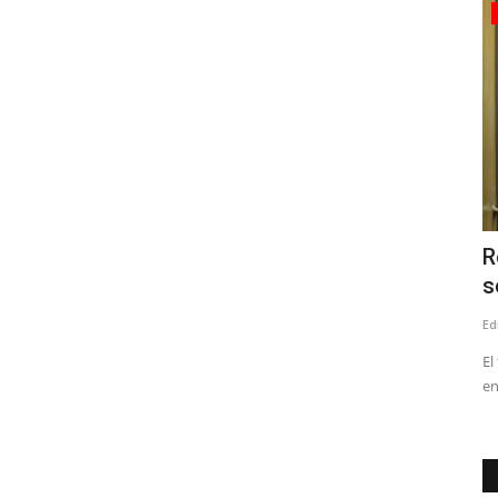
Policial
(VIDEO) Linares: incendio deja siete
R
personas damnificadas
s
Editora
Mayo 16, 2026
1343
Ed
nza de la UC.
Entre los afectados está el reconocido docente y ex director
El
de la Biblioteca Pública...
en