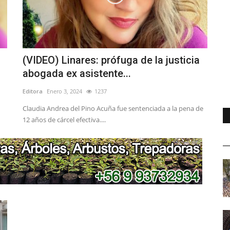
(VIDEO) Linares: prófuga de la justicia
abogada ex asistente...
Editora
Enero 3, 2024
1237
Claudia Andrea del Pino Acuña fue sentenciada a la pena de
12 años de cárcel efectiva....