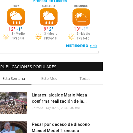
PUBLICACIONES POPULARES
Esta Semana
Este Mes
Todas
Linares: alcalde Mario Meza
confirma realización de la...
Editora
Agosto 5, 2026
881
Pesar por deceso de diácono
Manuel Medel Troncoso