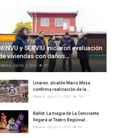
Crónica
MINVU y SERVIU iniciaron evaluación
de viviendas con daños...
Editora
Agosto 5, 2026
59
Linares: alcalde Mario Meza
confirma realización de la...
Editora
Agosto 5, 2026
754
Ballet: La magia de La Cenicienta
llegará al Teatro Regional...
Editora
Agosto 5, 2026
66