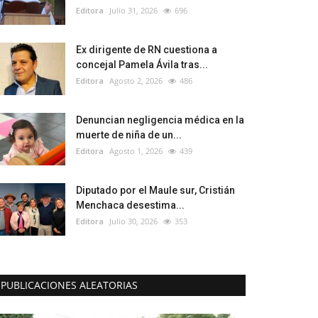
Editora
Julio 31, 2026
696
Ex dirigente de RN cuestiona a
concejal Pamela Ávila tras...
Editora
Agosto 2, 2026
486
Denuncian negligencia médica en la
muerte de niña de un...
Editora
Agosto 1, 2026
439
Diputado por el Maule sur, Cristián
Menchaca desestima...
Editora
Julio 30, 2026
353
PUBLICACIONES ALEATORIAS