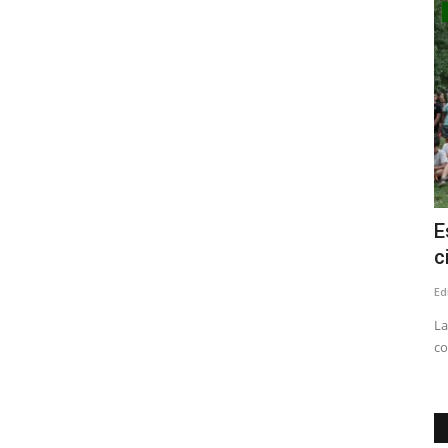
Deporte
del PNL
“Cazatalentos” polaco llega a Linares
E
para observar a jugadores...
c
Editora
Marzo 6, 2026
661
Ed
ión especial
Bartek Oledzki, fue recibido hoy día en el Aeropuerto de
La
Santiago, por el controlador...
co