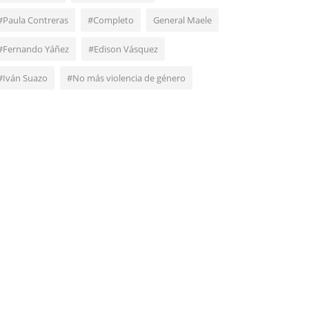
#Paula Contreras
#Completo
General Maele
#Fernando Yáñez
#Edison Vásquez
#Iván Suazo
#No más violencia de género