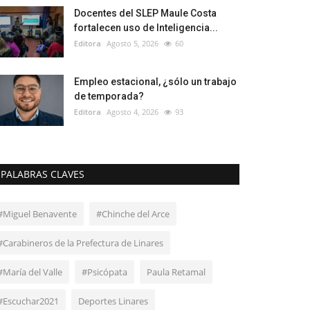
Docentes del SLEP Maule Costa
fortalecen uso de Inteligencia...
Editora
Agosto 5, 2026
60
Empleo estacional, ¿sólo un trabajo
de temporada?
Editora
Agosto 4, 2026
93
PALABRAS CLAVES
#Miguel Benavente
#Chinche del Arce
#Carabineros de la Prefectura de Linares
#María del Valle
#Psicópata
Paula Retamal
#Escuchar2021
Deportes Linares