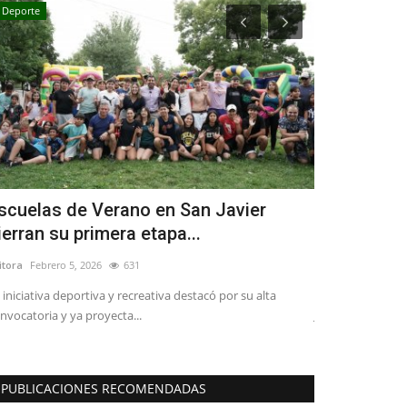
Deporte
Tribunales
scuelas de Verano en San Javier
Internación
ierran su primera etapa...
perpetró s
itora
Febrero 5, 2026
631
Editora
Mayo 9, 2
 iniciativa deportiva y recreativa destacó por su alta
Uno de los ilícito
nvocatoria y ya proyecta...
Jara entre Yungay 
PUBLICACIONES RECOMENDADAS