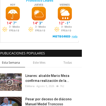
PUBLICACIONES POPULARES
Esta Semana
Este Mes
Todas
Linares: alcalde Mario Meza
confirma realización de la...
Editora
Agosto 5, 2026
762
Pesar por deceso de diácono
Manuel Medel Troncoso