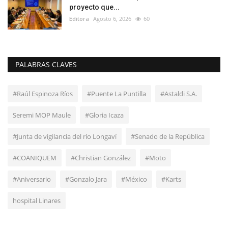
proyecto que...
Editora
Agosto 6, 2026
60
PALABRAS CLAVES
#Raúl Espinoza Ríos
#Puente La Puntilla
#Astaldi S.A.
Seremi MOP Maule
#Gloria Icaza
#Junta de vigilancia del río Longaví
#Senado de la República
#COANIQUEM
#Christian González
#Moto
#Aniversario
#Gonzalo Jara
#México
#Karts
hospital Linares