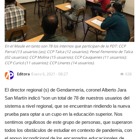
En el Maule en tanto son 78 los internos que participan de la PDT: CCP
Parral (13 usuarios (as); CCP Talca (12 usuarios); Penal Femenino de Talca
(02 usuarias); CCP Molina (15 usuarios); CCP Cauquenes (11 usuarios);
CCP Curicó (11 usuarios); CCP Linares (14 usuarios).
Editora
Enero 6, 2021 - 08:27
636
El director regional (s) de Gendarmería, coronel Alberto Jara
San Martín indicó “son un total de 78 de nuestros usuarios del
sistema a nivel regional, que se encuentran rindiendo la nueva
prueba para optar a un cupo en la educación superior. Nos
sentimos orgullosos de este grupo de personas, que superaron
todos los obstáculos de estudiar en contexto de pandemia, con
el apoyo incondicional de los encargados educacionales de