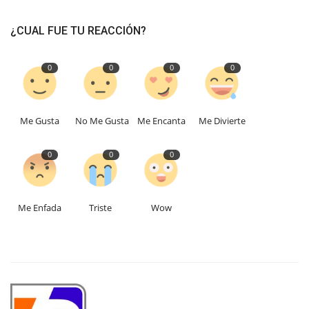
¿CUAL FUE TU REACCIÓN?
0
0
0
0
Me Gusta
No Me Gusta
Me Encanta
Me Divierte
0
0
0
Me Enfada
Triste
Wow