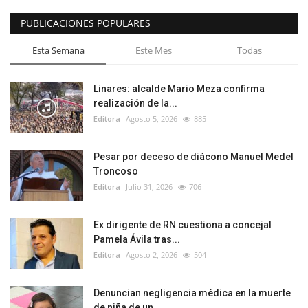
PUBLICACIONES POPULARES
Esta Semana
Este Mes
Todas
Linares: alcalde Mario Meza confirma
realización de la...
Editora
Agosto 5, 2026
885
Pesar por deceso de diácono Manuel Medel
Troncoso
Editora
Julio 31, 2026
706
Ex dirigente de RN cuestiona a concejal
Pamela Ávila tras...
Editora
Agosto 2, 2026
504
Denuncian negligencia médica en la muerte
de niña de un...