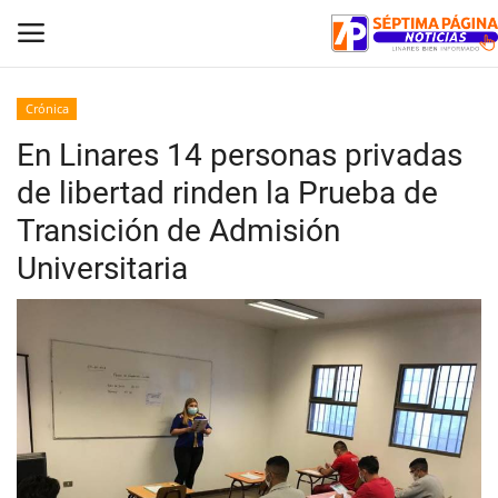
Crónica
En Linares 14 personas privadas
Inicio
de libertad rinden la Prueba de
Crónica
Transición de Admisión
Universitaria
Policial
Tribunales
Deporte
Política
Espectáculos