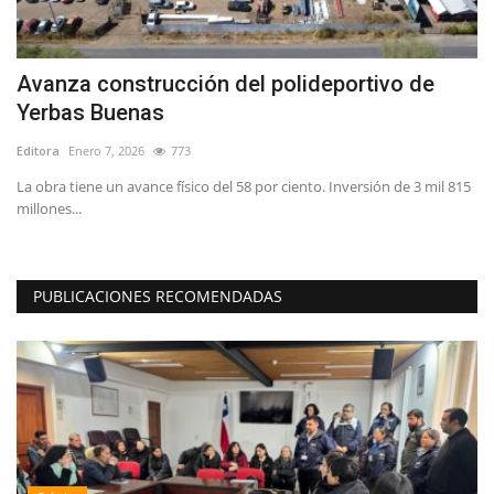
r
Avanza construcción del polideportivo de
M
Yerbas Buenas
v
Editora
Enero 7, 2026
773
Ed
a
La obra tiene un avance físico del 58 por ciento. Inversión de 3 mil 815
La
millones...
in
PUBLICACIONES RECOMENDADAS