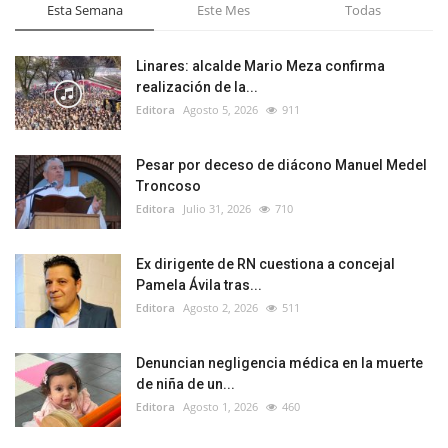
Esta Semana
Este Mes
Todas
Linares: alcalde Mario Meza confirma
realización de la...
Editora
Agosto 5, 2026
911
Pesar por deceso de diácono Manuel Medel
Troncoso
Editora
Julio 31, 2026
710
Ex dirigente de RN cuestiona a concejal
Pamela Ávila tras...
Editora
Agosto 2, 2026
511
Denuncian negligencia médica en la muerte
de niña de un...
Editora
Agosto 1, 2026
460