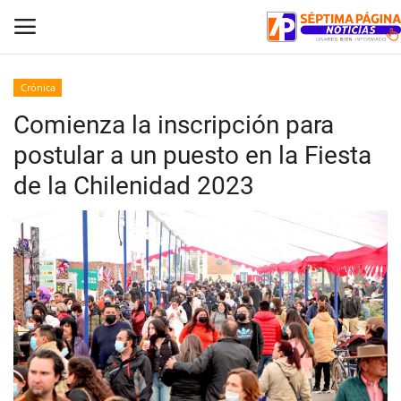
Crónica
Comienza la inscripción para
Inicio
postular a un puesto en la Fiesta
Crónica
de la Chilenidad 2023
Policial
Tribunales
Deporte
Política
Espectáculos