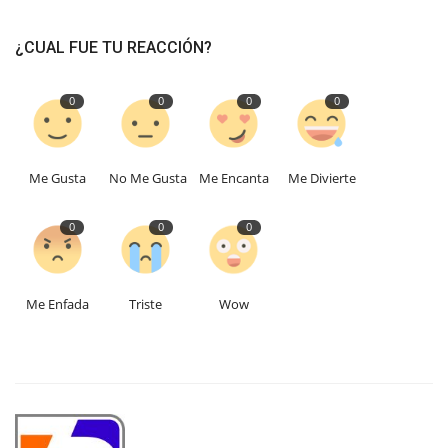
¿CUAL FUE TU REACCIÓN?
0
0
0
0
Me Gusta
No Me Gusta
Me Encanta
Me Divierte
0
0
0
Me Enfada
Triste
Wow