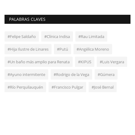
PALABRAS CLAVES
#Felipe Saldaño
#Clínica Indisa
#Rau Limitada
#Hija Ilustre de Linares
#Putú
#Angélica Moreno
#Un baño más amplio para Renata
#KIPUS
#Luis Vergara
#Ayuno intermitente
#Rodrigo de la Vega
#Gúmera
#Río Perquilauquén
#Francisco Pulgar
#José Bernal