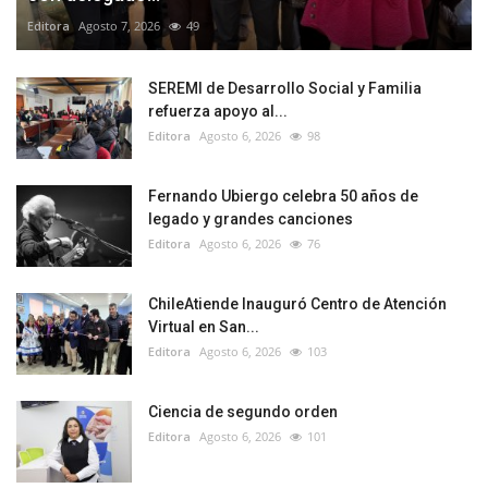
Editora
Agosto 7, 2026
49
SEREMI de Desarrollo Social y Familia
refuerza apoyo al...
Editora
Agosto 6, 2026
98
Fernando Ubiergo celebra 50 años de
legado y grandes canciones
Editora
Agosto 6, 2026
76
ChileAtiende Inauguró Centro de Atención
Virtual en San...
Editora
Agosto 6, 2026
103
Ciencia de segundo orden
Editora
Agosto 6, 2026
101