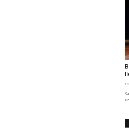
Política
a dos
Diputado Menchaca por Ley de
B
Reconstrucción: “Las Pymes...
l
Editora
Julio 25, 2026
219
Ed
 la vía
Sa
un