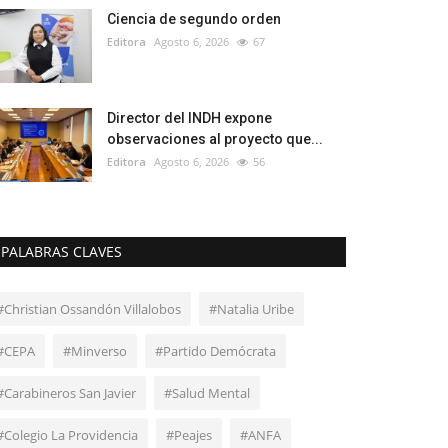
Ciencia de segundo orden
Editora
Agosto 6, 2026
67
Director del INDH expone
observaciones al proyecto que...
Editora
Agosto 6, 2026
56
PALABRAS CLAVES
#Christian Ossandón Villalobos
#Natalia Uribe
#CEPA
#Minverso
#Partido Demócrata
#Carabineros San Javier
#Salud Mental
#Colegio La Providencia
#Peajes
#ANFA