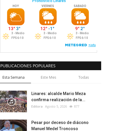
PUBLICACIONES POPULARES
Esta Semana
Este Mes
Todas
Linares: alcalde Mario Meza
confirma realización de la...
Editora
Agosto 5, 2026
877
Pesar por deceso de diácono
Manuel Medel Troncoso