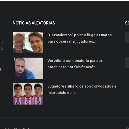
NOTICIAS ALEATORIAS
S
“Cazatalentos” polaco llega a Linares
de
para observar a jugadores...
té
Veredicto condenatorio para ex
carabinero por falsificación...
l
Jugadores albirrojos son convocados a
microciclo de la...
C