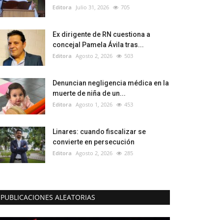
Editora
Julio 31, 2026
705
Ex dirigente de RN cuestiona a
concejal Pamela Ávila tras...
Editora
Agosto 2, 2026
503
Denuncian negligencia médica en la
muerte de niña de un...
Editora
Agosto 1, 2026
453
Linares: cuando fiscalizar se
convierte en persecución
Editora
Agosto 2, 2026
285
PUBLICACIONES ALEATORIAS