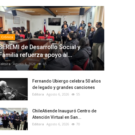
Crónica
SEREMI de Desarrollo Social y
Familia refuerza apoyo al...
Editora
Agosto 6, 2026
65
Fernando Ubiergo celebra 50 años
de legado y grandes canciones
Editora
Agosto 6, 2026
55
ChileAtiende Inauguró Centro de
Atención Virtual en San...
Editora
Agosto 6, 2026
70