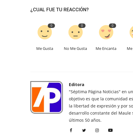
¿CUAL FUE TU REACCIÓN?
0
0
0
Me Gusta
No Me Gusta
Me Encanta
Me 
Editora
"Séptima Página Noticias" en u
objetivo es que la comunidad es
la libertad de expresión y por s
desarrollo constante del Maule 
últimos 50 años.