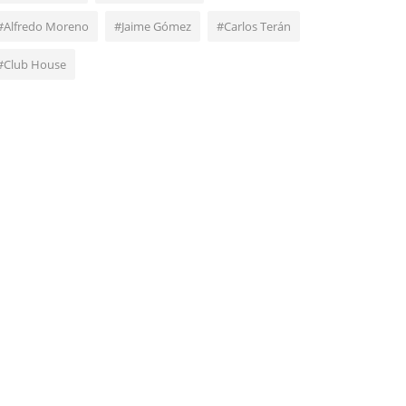
#Alfredo Moreno
#Jaime Gómez
#Carlos Terán
#Club House