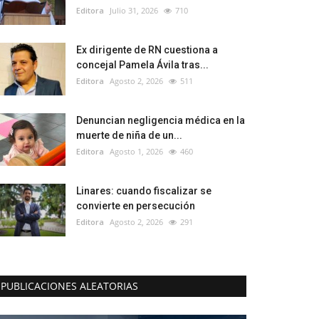
Editora
Julio 31, 2026
710
Ex dirigente de RN cuestiona a
concejal Pamela Ávila tras...
Editora
Agosto 2, 2026
511
Denuncian negligencia médica en la
muerte de niña de un...
Editora
Agosto 1, 2026
460
Linares: cuando fiscalizar se
convierte en persecución
Editora
Agosto 2, 2026
291
PUBLICACIONES ALEATORIAS