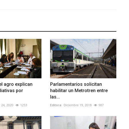
el agro explican
Parlamentarios solicitan
iativas por
habilitar un Metrotren entre
las...
 24, 2020
1253
Editora
Diciembre 19, 2018
987