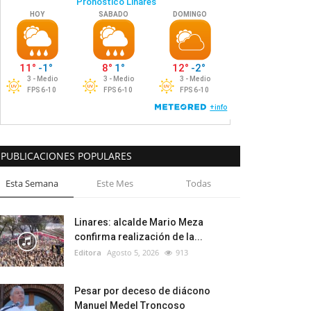
PUBLICACIONES POPULARES
Esta Semana
Este Mes
Todas
Linares: alcalde Mario Meza
confirma realización de la...
Editora
Agosto 5, 2026
913
Pesar por deceso de diácono
Manuel Medel Troncoso