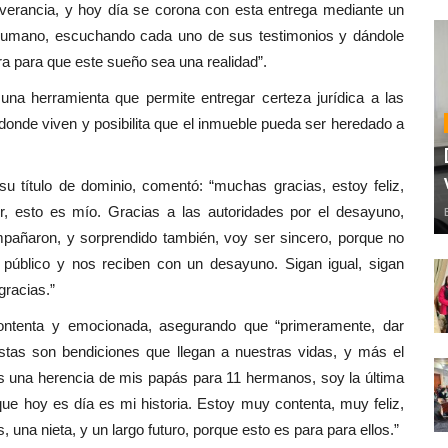
everancia, y hoy día se corona con esta entrega mediante un
humano, escuchando cada uno de sus testimonios y dándole
ra para que este sueño sea una realidad”.
una herramienta que permite entregar certeza jurídica a las
donde viven y posibilita que el inmueble pueda ser heredado a
u título de dominio, comentó: “muchas gracias, estoy feliz,
r, esto es mío. Gracias a las autoridades por el desayuno,
mpañaron, y sorprendido también, voy ser sincero, porque no
público y nos reciben con un desayuno. Sigan igual, sigan
gracias.”
ntenta y emocionada, asegurando que “primeramente, dar
estas son bendiciones que llegan a nuestras vidas, y más el
, es una herencia de mis papás para 11 hermanos, soy la última
 que hoy es día es mi historia. Estoy muy contenta, muy feliz,
s, una nieta, y un largo futuro, porque esto es para para ellos.”