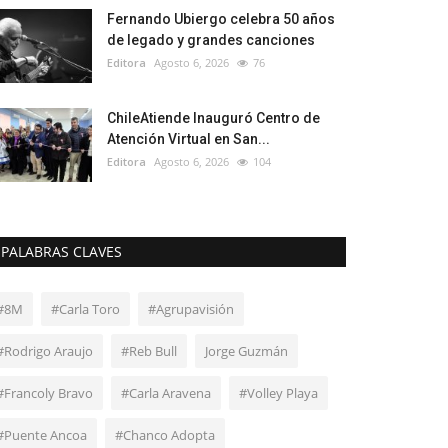
Fernando Ubiergo celebra 50 años
de legado y grandes canciones
Editora
Agosto 6, 2026
76
ChileAtiende Inauguró Centro de
Atención Virtual en San...
Editora
Agosto 6, 2026
104
PALABRAS CLAVES
#8M
#Carla Toro
#Agrupavisión
#Rodrigo Araujo
#Reb Bull
Jorge Guzmán
#Francoly Bravo
#Carla Aravena
#Volley Playa
#Puente Ancoa
#Chanco Adopta