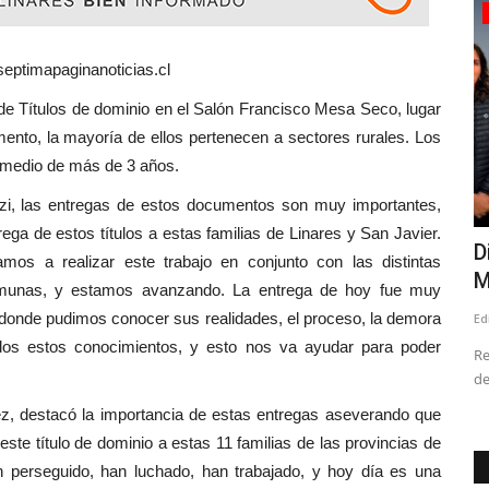
Crónica
eptimapaginanoticias.cl
e Títulos de dominio en el Salón Francisco Mesa Seco, lugar
umento, la mayoría de ellos pertenecen a sectores rurales. Los
romedio de más de 3 años.
zi, las entregas de estos documentos son muy importantes,
rega de estos títulos a estas familias de Linares y San Javier.
rónicas
Estudio revela que accidentes de
D
mos a realizar este trabajo en conjunto con las distintas
trayecto ocurren al final...
M
comunas, y estamos avanzando. La entrega de hoy fue muy
 donde pudimos conocer sus realidades, el proceso, la demora
Editora
Agosto 4, 2026
123
Ed
odos estos conocimientos, y esto nos va ayudar para poder
Quevedo
Los eventos que acontecen entre las 18:00 y las 24:00 horas
Re
y de viernes a domingo...
de
lez, destacó la importancia de estas entregas aseverando que
ste título de dominio a estas 11 familias de las provincias de
 perseguido, han luchado, han trabajado, y hoy día es una