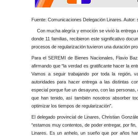
Espectáculos
Fuente: Comunicaciones Delegación Linares. Autor: s
Con mucha alegría y emoción se vivió la entrega d
donde 11 familias, recibieron este significativo doc
procesos de regularización tuvieron una duración p
Para el SEREMI de Bienes Nacionales, Flavio Baz
afirmando que “la verdad es gratificante hacer la ent
Llega el Tomo IV de las “Las C
Vamos a seguir trabajando por toda la región, va
de Linares”
autoridades para hacer entrega a las distintas 
especial porque fue un desayuno, con las personas,
Editora
Julio 24, 2026
254
que han tenido, así también nosotros absorber t
El profesor, columnista e investigador Manuel 
optimizar los tiempos de regularización”.
Méndez presentará su nueva...
El delegado provincial de Linares, Christian Gonzá
“estamos muy contentos, de poder entregar, por fin, e
Linares. Es un anhelo, un sueño que por años han