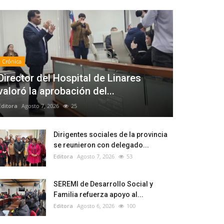
Crónica
Director del Hospital de Linares
valoró la aprobación del...
Editora
Agosto 7, 2026
25
Dirigentes sociales de la provincia
se reunieron con delegado...
Editora
Agosto 7, 2026
53
SEREMI de Desarrollo Social y
Familia refuerza apoyo al...
Editora
Agosto 6, 2026
100