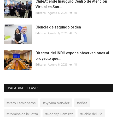
ChileAtiende Inauguró Centro de Atención
Virtual en San...
Editora
Agosto 6, 2026
60
Ciencia de segundo orden
Editora
Agosto 6, 2026
55
Director del INDH expone observaciones al
proyecto que...
Editora
Agosto 6, 2026
48
PALABRAS CLAVES
#Paro Camioneros
#Sylvina Narváez
#Viñas
#Romina de la Sotta
#Rodrigo Ramírez
#Pablo del Río