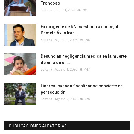
Troncoso
Editora
Julio 31, 2026
701
Ex dirigente de RN cuestiona a concejal
Pamela Ávila tras...
Editora
Agosto 2, 2026
496
Denuncian negligencia médica en la muerte
de niña de un...
Editora
Agosto 1, 2026
447
Linares: cuando fiscalizar se convierte en
persecución
Editora
Agosto 2, 2026
278
PUBLICACIONES ALEATORIAS