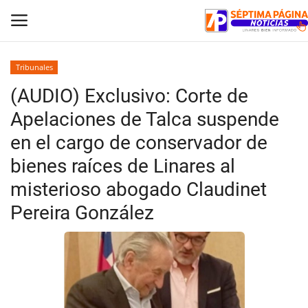
Tribunales
(AUDIO) Exclusivo: Corte de
Inicio
Apelaciones de Talca suspende
Crónica
en el cargo de conservador de
bienes raíces de Linares al
Policial
misterioso abogado Claudinet
Tribunales
Pereira González
Deporte
Política
Espectáculos