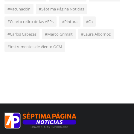
#Vacunación
#Séptima Página Noticias
#Cuarto retiro de las AFPs
#Pintura
#Ca
#Carlos Cabezas
#Marco Grimalt
#Laura Albornoz
#Instrumentos de Viento OCM