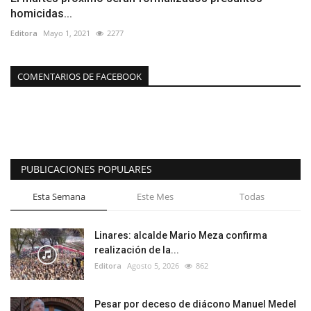
homicidas...
Editora
Mayo 1, 2021
2277
COMENTARIOS DE FACEBOOK
PUBLICACIONES POPULARES
Esta Semana
Este Mes
Todas
Linares: alcalde Mario Meza confirma
realización de la...
Editora
Agosto 5, 2026
862
Pesar por deceso de diácono Manuel Medel