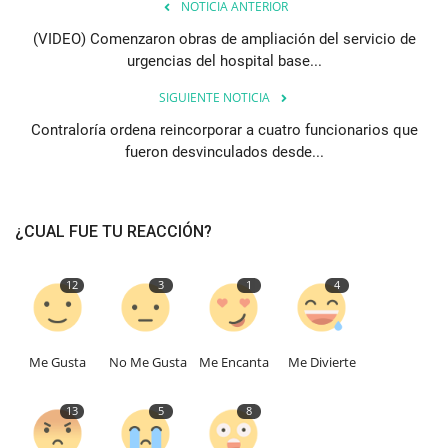
NOTICIA ANTERIOR
(VIDEO) Comenzaron obras de ampliación del servicio de
urgencias del hospital base...
SIGUIENTE NOTICIA
Contraloría ordena reincorporar a cuatro funcionarios que
fueron desvinculados desde...
¿CUAL FUE TU REACCIÓN?
12
3
1
4
Me Gusta
No Me Gusta
Me Encanta
Me Divierte
13
5
8