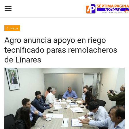
Crónica
Agro anuncia apoyo en riego
Inicio
tecnificado paras remolacheros
Crónica
de Linares
Policial
Tribunales
Deporte
Política
Espectáculos