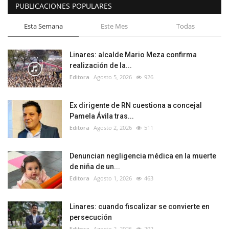
PUBLICACIONES POPULARES
Esta Semana
Este Mes
Todas
Linares: alcalde Mario Meza confirma
realización de la...
Editora
Agosto 5, 2026
926
Ex dirigente de RN cuestiona a concejal
Pamela Ávila tras...
Editora
Agosto 2, 2026
511
Denuncian negligencia médica en la muerte
de niña de un...
Editora
Agosto 1, 2026
463
Linares: cuando fiscalizar se convierte en
persecución
Editora
Agosto 2, 2026
292