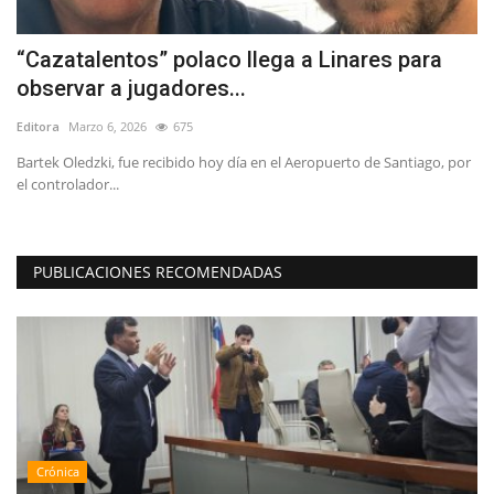
“Cazatalentos” polaco llega a Linares para
¿
observar a jugadores...
d
Editora
Marzo 6, 2026
675
Ed
Bartek Oledzki, fue recibido hoy día en el Aeropuerto de Santiago, por
El
el controlador...
Pr
PUBLICACIONES RECOMENDADAS
Crónica