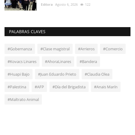
Editora
Agosto 6, 2026
122
PALABRAS CLAVES
#Gobernanza
#Clase magistral
#Arrieros
#Comercio
#Kovacs Linares
#AhoraLinares
#Bandera
#Huapi Bajo
#Juan Eduardo Prieto
#Claudia Olea
#Palestina
#AFP
#Día del Brigadista
#Anais Marín
#Maltrato Animal