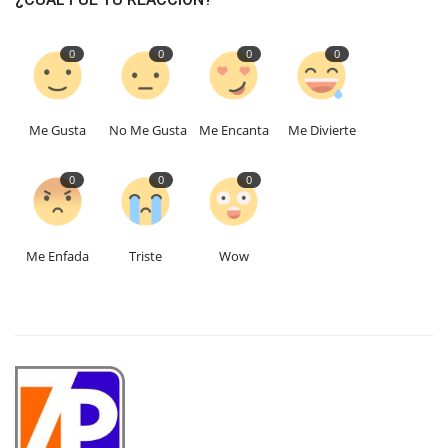
0
0
0
0
Me Gusta
No Me Gusta
Me Encanta
Me Divierte
0
0
0
Me Enfada
Triste
Wow