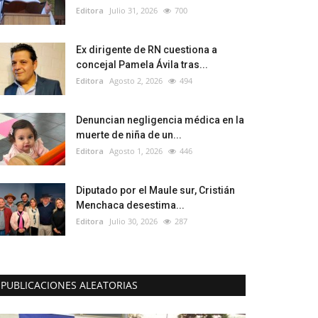
Editora
Julio 31, 2026
700
Ex dirigente de RN cuestiona a
concejal Pamela Ávila tras...
Editora
Agosto 2, 2026
494
Denuncian negligencia médica en la
muerte de niña de un...
Editora
Agosto 1, 2026
446
Diputado por el Maule sur, Cristián
Menchaca desestima...
Editora
Julio 30, 2026
287
PUBLICACIONES ALEATORIAS