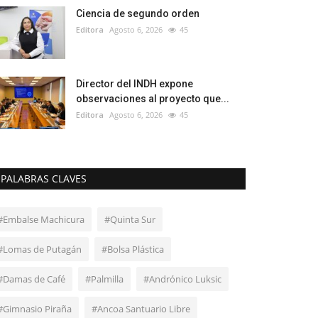
Ciencia de segundo orden
Editora
Agosto 6, 2026
45
Director del INDH expone
observaciones al proyecto que...
Editora
Agosto 6, 2026
45
PALABRAS CLAVES
#Embalse Machicura
#Quinta Sur
#Lomas de Putagán
#Bolsa Plástica
#Damas de Café
#Palmilla
#Andrónico Luksic
#Gimnasio Piraña
#Ancoa Santuario Libre