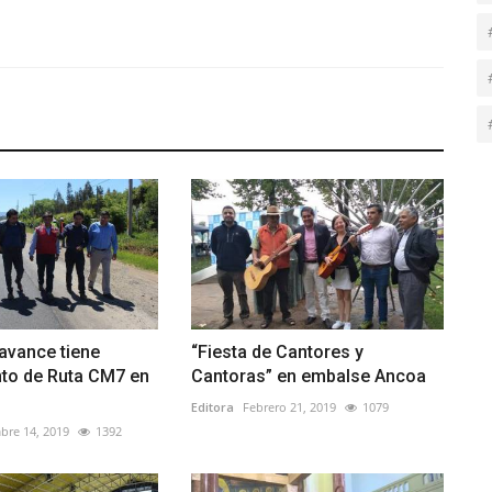
avance tiene
“Fiesta de Cantores y
to de Ruta CM7 en
Cantoras” en embalse Ancoa
Editora
Febrero 21, 2019
1079
bre 14, 2019
1392