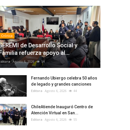
Crónica
SEREMI de Desarrollo Social y
Familia refuerza apoyo al...
Editora
Agosto 6, 2026
54
Fernando Ubiergo celebra 50 años
de legado y grandes canciones
Editora
Agosto 6, 2026
44
ChileAtiende Inauguró Centro de
Atención Virtual en San...
Editora
Agosto 6, 2026
55