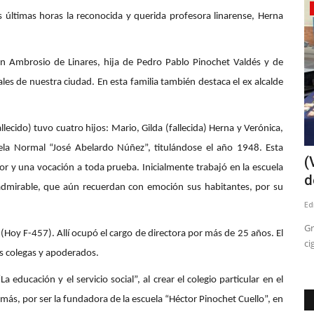
Crónica
timas horas la reconocida y querida profesora linarense, Herna
an Ambrosio de Linares, hija de Pedro Pablo Pinochet Valdés y de
les de nuestra ciudad. En esta familia también destaca el ex alcalde
lecido) tuvo cuatro hijos: Mario, Gilda (fallecida) Herna y Verónica,
cuela Normal “José Abelardo Núñez”, titulándose el año 1948. Esta
lefactor
Agua que se va, nieve que falta: la
(
r y una vocación a toda prueba. Inicialmente trabajó en la escuela
paradoja de un Maule...
d
l admirable, que aún recuerdan con emoción sus habitantes, por su
Editora
Agosto 4, 2026
134
Ed
metro 17, se
"Los datos actuales reflejan esta realidad. Al 3 de agosto, la
Gr
 (Hoy F-457). Allí ocupó el cargo de directora por más de 25 años. El
cordillera registra...
ci
s colegas y apoderados.
educación y el servicio social”, al crear el colegio particular en el
más, por ser la fundadora de la escuela “Héctor Pinochet Cuello”, en