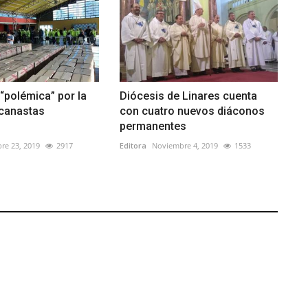
“polémica” por la
Diócesis de Linares cuenta
 canastas
con cuatro nuevos diáconos
.
permanentes
re 23, 2019
2917
Editora
Noviembre 4, 2019
1533