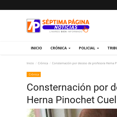
INICIO
CRÓNICA
POLICIAL
TRIB
Inicio
Crónica
Consternación por deceso de profesora Herna P
Crónica
Consternación por d
Herna Pinochet Cuel