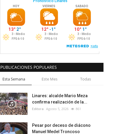
PUBLICACIONES POPULARES
Esta Semana
Este Mes
Todas
Linares: alcalde Mario Meza
confirma realización de la...
Editora
Agosto 5, 2026
861
Pesar por deceso de diácono
Manuel Medel Troncoso