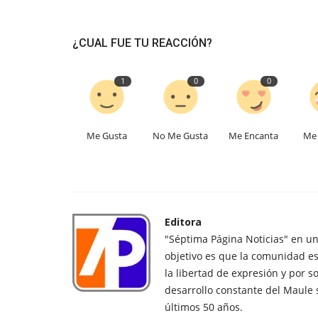
¿CUAL FUE TU REACCIÓN?
1
0
0
Me Gusta
No Me Gusta
Me Encanta
Me 
Editora
"Séptima Página Noticias" en u
objetivo es que la comunidad es
la libertad de expresión y por s
desarrollo constante del Maule 
últimos 50 años.