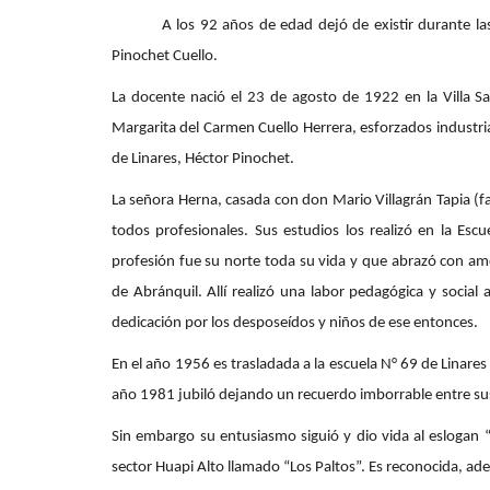
Policial
A los 92 años de edad dejó de existir durante las úl
Pinochet Cuello.
La docente nació el 23 de agosto de 1922 en la Villa S
Margarita del Carmen Cuello Herrera, esforzados industria
de Linares, Héctor Pinochet.
La señora Herna, casada con don Mario Villagrán Tapia (fal
todos profesionales. Sus estudios los realizó en la Es
(VIDEO) Recalentamiento de ca
profesión fue su norte toda su vida y que abrazó con amo
habría provocado...
de Abránquil. Allí realizó una labor pedagógica y socia
Editora
Julio 9, 2026
642
dedicación por los desposeídos y niños de ese entonces.
El inmueble estaba sin moradores. Al lugar, kiló
En el año 1956 es trasladada a la escuela N° 69 de Linares
trasladaron voluntarios...
año 1981 jubiló dejando un recuerdo imborrable entre su
Sin embargo su entusiasmo siguió y dio vida al eslogan “La 
sector Huapi Alto llamado “Los Paltos”. Es reconocida, ade