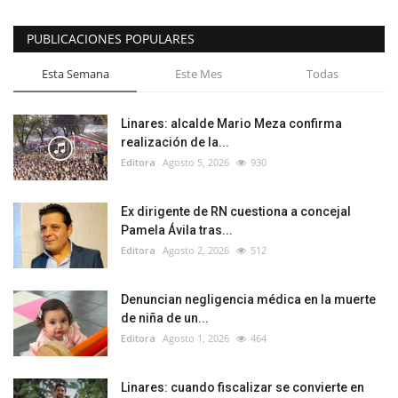
PUBLICACIONES POPULARES
Esta Semana
Este Mes
Todas
Linares: alcalde Mario Meza confirma
realización de la...
Editora
Agosto 5, 2026
930
Ex dirigente de RN cuestiona a concejal
Pamela Ávila tras...
Editora
Agosto 2, 2026
512
Denuncian negligencia médica en la muerte
de niña de un...
Editora
Agosto 1, 2026
464
Linares: cuando fiscalizar se convierte en