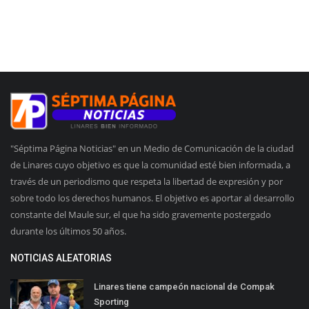
"Séptima Página Noticias" en un Medio de Comunicación de la ciudad
de Linares cuyo objetivo es que la comunidad esté bien informada, a
través de un periodismo que respeta la libertad de expresión y por
sobre todo los derechos humanos. El objetivo es aportar al desarrollo
constante del Maule sur, el que ha sido gravemente postergado
durante los últimos 50 años.
NOTICIAS ALEATORIAS
Linares tiene campeón nacional de Compak
Sporting