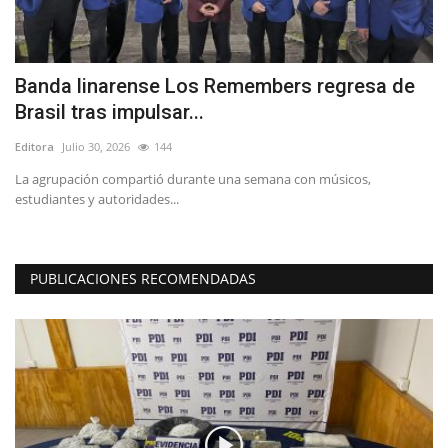
Banda linarense Los Remembers regresa de
O
Brasil tras impulsar...
d
Editora
Julio 30, 2026
144
Ed
ca
La agrupación compartió durante una semana con músicos,
Pe
estudiantes y autoridades...
int
PUBLICACIONES RECOMENDADAS