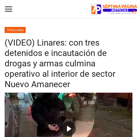
Tribunales
(VIDEO) Linares: con tres
Inicio
detenidos e incautación de
Crónica
drogas y armas culmina
operativo al interior de sector
Policial
Nuevo Amanecer
Tribunales
Deporte
Política
Espectáculos
Play