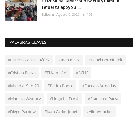
SEREMI de Desarrollo Social y Familia
refuerza apoyo al...
Editora
Agosto 6, 2026
132
PALABRAS CLAVES
#Patricia Cartes Ibáñez
#Inarco S.A.
#Papel Germinable
#Cristían Baeza
#El Komilón'
#ACHS
#Mundial Sub-20
#Pedro Ponce
#Fuerzas Armadas
#Marcela Vásquez
#Hugo Lo Presti
#Francisco Parra
#Diego Pardow
#Juan Carlos Jobet
#Alimentación