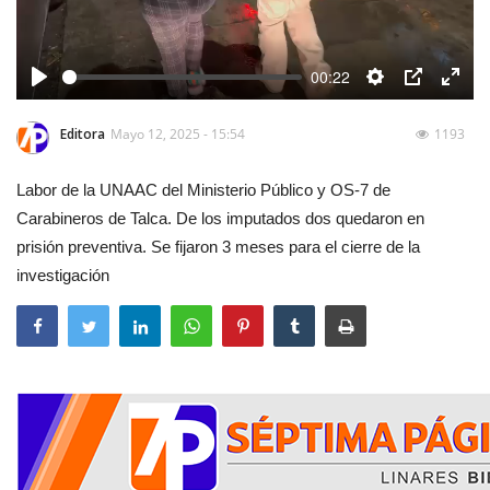
00:22
Play
Settings
PIP
Enter
fulls
Editora
Mayo 12, 2025 - 15:54
1193
Labor de la UNAAC del Ministerio Público y OS-7 de
Carabineros de Talca. De los imputados dos quedaron en
prisión preventiva. Se fijaron 3 meses para el cierre de la
investigación