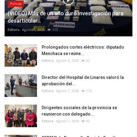
Policial
(VIDEO) Más de un año duró investigación para
desarticular...
Editora
Agosto 8, 2026
113
Prolongados cortes eléctricos: diputado
Menchaca se reúne...
Editora
Agosto 8, 2026
63
Director del Hospital de Linares valoró la
aprobación del...
Editora
Agosto 7, 2026
116
Dirigentes sociales de la provincia se
reunieron con delegado...
Editora
Agosto 7, 2026
92