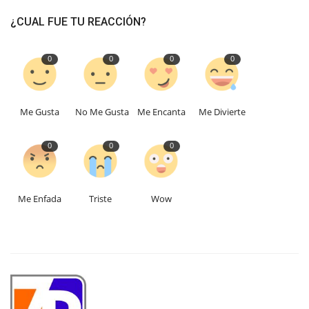
¿CUAL FUE TU REACCIÓN?
0
0
0
0
Me Gusta
No Me Gusta
Me Encanta
Me Divierte
0
0
0
Me Enfada
Triste
Wow