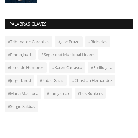
PALABRAS CLAVES
#Tribunal de Garantías
#José Bravo
#Bicicletas
#Emma Jauch
#Seguridad Municipal Linares
#Liceo de Hombres
#Karen Carrasco
#Emilio.Jara
#Jorge Tarud
#Pablo Galaz
#Christian Hernández
#María Machuca
#Pan y circo
#Los Bunkers
#Sergio Saldías