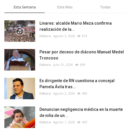
Esta Semana
Este Mes
Todas
Linares: alcalde Mario Meza confirma
realización de la...
Editora
Agosto 5, 2026
819
Pesar por deceso de diácono Manuel Medel
Troncoso
Editora
Julio 31, 2026
699
Ex dirigente de RN cuestiona a concejal
Pamela Ávila tras...
Editora
Agosto 2, 2026
489
Denuncian negligencia médica en la muerte
de niña de un...
Editora
Agosto 1, 2026
443