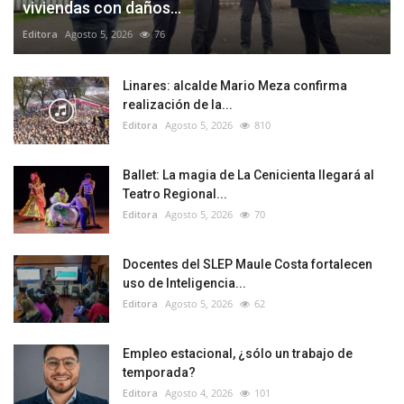
viviendas con daños...
Editora
Agosto 5, 2026
76
Linares: alcalde Mario Meza confirma
realización de la...
Editora
Agosto 5, 2026
810
Ballet: La magia de La Cenicienta llegará al
Teatro Regional...
Editora
Agosto 5, 2026
70
Docentes del SLEP Maule Costa fortalecen
uso de Inteligencia...
Editora
Agosto 5, 2026
62
Empleo estacional, ¿sólo un trabajo de
temporada?
Editora
Agosto 4, 2026
101