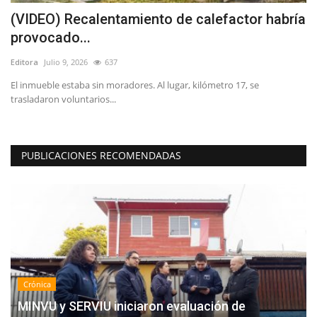
(VIDEO) Recalentamiento de calefactor habría
¿
provocado...
d
Editora
Julio 9, 2026
637
Ed
El inmueble estaba sin moradores. Al lugar, kilómetro 17, se
El
trasladaron voluntarios...
Pr
PUBLICACIONES RECOMENDADAS
Crónica
MINVU y SERVIU iniciaron evaluación de