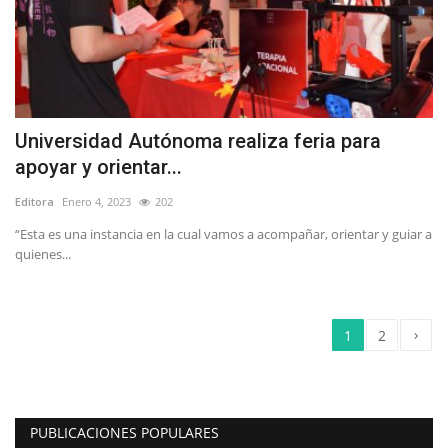
Universidad Autónoma realiza feria para
apoyar y orientar...
Editora
Enero 4, 2023
202
“Esta es una instancia en la cual vamos a acompañar, orientar y guiar a
quienes...
›
1
2
PUBLICACIONES POPULARES