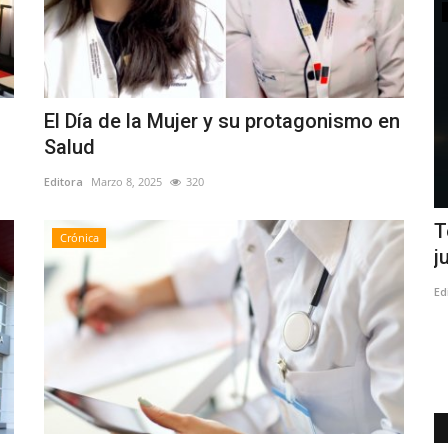
Deporte
El Día de la Mujer y su protagonismo en
Salud
Editora
Marzo 8, 2025
320
l de
Avanza construcción del polideportivo
T
Crónica
de Yerbas Buenas
j
Editora
Enero 7, 2026
769
Ed
nte de la
La obra tiene un avance físico del 58 por ciento. Inversión de
3 mil 815 millones...