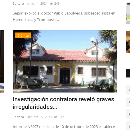
Editora
Junio 14, 2024
243
Según explicó el doctor Pablo Sepúlveda, subespecialista en
Hemostasia y Trombosis,...
Crónica
Investigación contralora reveló graves
irregularidades...
Editora
Octubre 25, 2023
632
Informe N°497 de fecha de 10 de octubre de 2023 establece