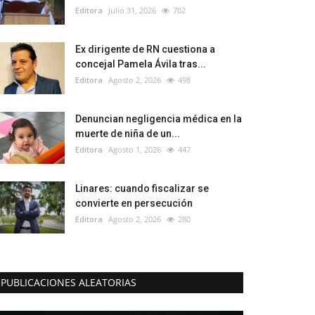
Editora
Julio 31, 2026
702
Ex dirigente de RN cuestiona a
concejal Pamela Ávila tras...
Editora
Agosto 2, 2026
498
Denuncian negligencia médica en la
muerte de niña de un...
Editora
Agosto 1, 2026
447
Linares: cuando fiscalizar se
convierte en persecución
Editora
Agosto 2, 2026
280
PUBLICACIONES ALEATORIAS