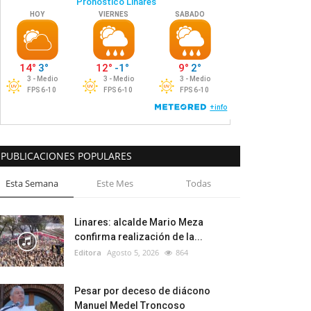
PUBLICACIONES POPULARES
Esta Semana
Este Mes
Todas
Linares: alcalde Mario Meza
confirma realización de la...
Editora
Agosto 5, 2026
864
Pesar por deceso de diácono
Manuel Medel Troncoso