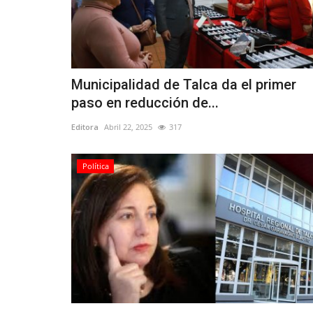
Deporte
Municipalidad de Talca da el primer
paso en reducción de...
Editora
Abril 22, 2025
317
Linares tiene campeón naciona
Política
Compak Sporting
Editora
Noviembre 26, 2025
1529
Víctor Rodríguez Rojas, que además es el preside
Asociación de Pesca, Caza...