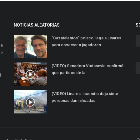
NOTICIAS ALEATORIAS
S
“Cazatalentos” polaco llega a Linares
de
para observar a jugadores...
té
(VIDEO) Senadora Vodanovic confirmó
que partidos de la...
l
(VIDEO) Linares: incendio deja siete
personas damnificadas
C