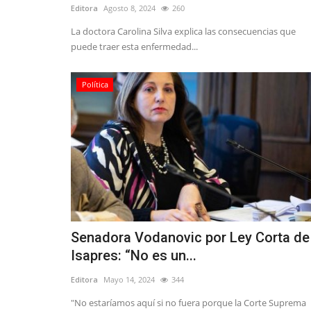
Editora
Agosto 8, 2024
260
La doctora Carolina Silva explica las consecuencias que
puede traer esta enfermedad...
Política
Senadora Vodanovic por Ley Corta de
Isapres: “No es un...
Editora
Mayo 14, 2024
344
"No estaríamos aquí si no fuera porque la Corte Suprema