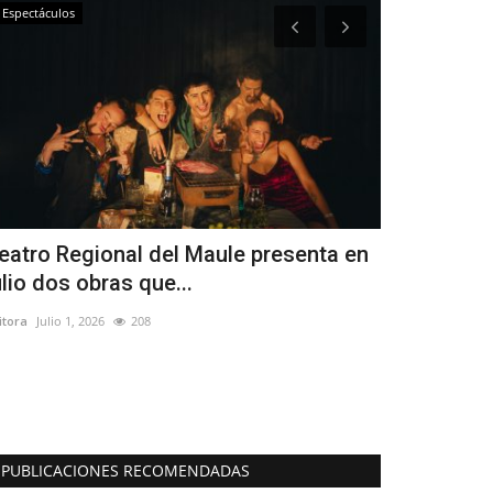
Espectáculos
Crónica
eatro Regional del Maule presenta en
SEREMI de D
ulio dos obras que...
refuerza ap
itora
Julio 1, 2026
208
Editora
Agosto 6, 
PUBLICACIONES RECOMENDADAS