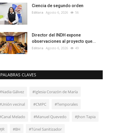
Ciencia de segundo orden
Editora
Agosto 6, 2026
56
Director del INDH expone
observaciones al proyecto que...
Editora
Agosto 6, 2026
49
PALABRAS CLAVES
#Nadia Gálvez
#Iglesia Corazón de María
#Unión vecinal
#CMPC
#Temporales
#Canal Melado
#Manuel Quevedo
#Jhon Tapia
#JR
#BH
#Túnel Sanitizador