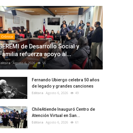
Crónica
SEREMI de Desarrollo Social y
Familia refuerza apoyo al...
Editora
Agosto 6, 2026
56
Fernando Ubiergo celebra 50 años
de legado y grandes canciones
Editora
Agosto 6, 2026
49
ChileAtiende Inauguró Centro de
Atención Virtual en San...
Editora
Agosto 6, 2026
61