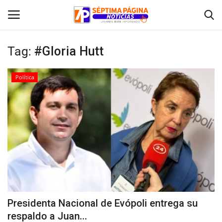
Tag:
#Gloria Hutt
Inicio
Política
Crónica
Policial
Tribunales
Deporte
Política
Presidenta Nacional de Evópoli entrega su
respaldo a Juan...
Espectáculos