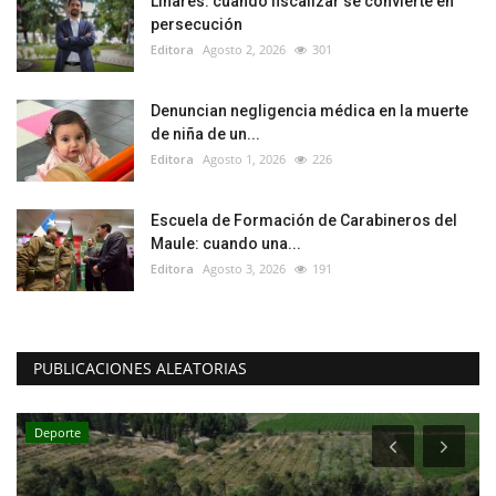
Linares: cuando fiscalizar se convierte en
persecución
Editora
Agosto 2, 2026
301
Denuncian negligencia médica en la muerte
de niña de un...
Editora
Agosto 1, 2026
226
Escuela de Formación de Carabineros del
Maule: cuando una...
Editora
Agosto 3, 2026
191
PUBLICACIONES ALEATORIAS
Deporte