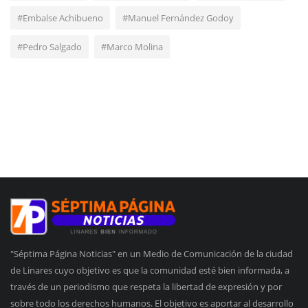
#Embalse Achibueno
#Manuel Fernández Godoy
#Pedro Salgado
#Marco Molina
"Séptima Página Noticias" en un Medio de Comunicación de la ciudad
de Linares cuyo objetivo es que la comunidad esté bien informada, a
través de un periodismo que respeta la libertad de expresión y por
sobre todo los derechos humanos. El objetivo es aportar al desarrollo