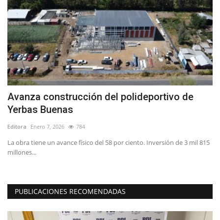
Avanza construcción del polideportivo de
T
Yerbas Buenas
d
Editora
Enero 7, 2026
784
Ed
La obra tiene un avance físico del 58 por ciento. Inversión de 3 mil 815
millones...
PUBLICACIONES RECOMENDADAS