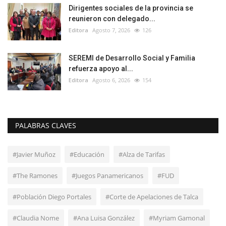
Dirigentes sociales de la provincia se
reunieron con delegado...
Editora
Agosto 7, 2026
126
SEREMI de Desarrollo Social y Familia
refuerza apoyo al...
Editora
Agosto 6, 2026
154
PALABRAS CLAVES
#Javier Muñoz
#Educación
#Alza de Tarifas
#The Ramones
#Juegos Panamericanos
#FUD
#Población Diego Portales
#Corte de Apelaciones de Talca
#Claudia Nome
#Ana Luisa González
#Myriam Gamonal