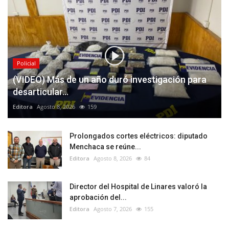
Policial
(VIDEO) Más de un año duró investigación para
desarticular...
Editora
Agosto 8, 2026
159
Prolongados cortes eléctricos: diputado
Menchaca se reúne...
Editora
Agosto 8, 2026
84
Director del Hospital de Linares valoró la
aprobación del...
Editora
Agosto 7, 2026
155