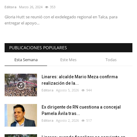
Editora
Marzo 26, 2024
353
Gloria Hutt se reunió con el exdelegado regional en Talca, para
entregar el apoyo...
PUBLICACIONES POPULARES
Esta Semana
Este Mes
Todas
Linares: alcalde Mario Meza confirma
realización de la...
Editora
Agosto 5, 2026
944
Ex dirigente de RN cuestiona a concejal
Pamela Ávila tras...
Editora
Agosto 2, 2026
517