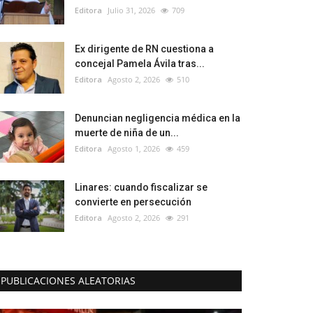
Editora
Julio 31, 2026
709
Ex dirigente de RN cuestiona a
concejal Pamela Ávila tras...
Editora
Agosto 2, 2026
510
Denuncian negligencia médica en la
muerte de niña de un...
Editora
Agosto 1, 2026
459
Linares: cuando fiscalizar se
convierte en persecución
Editora
Agosto 2, 2026
291
PUBLICACIONES ALEATORIAS