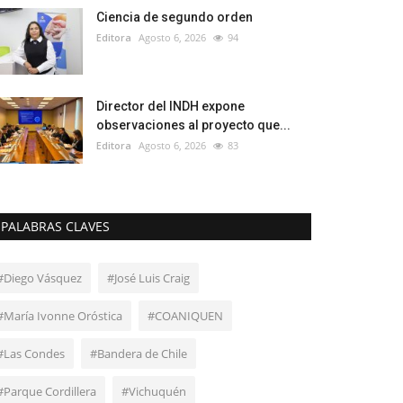
Ciencia de segundo orden
Editora
Agosto 6, 2026
94
Director del INDH expone
observaciones al proyecto que...
Editora
Agosto 6, 2026
83
PALABRAS CLAVES
#Diego Vásquez
#José Luis Craig
#María Ivonne Oróstica
#COANIQUEN
#Las Condes
#Bandera de Chile
#Parque Cordillera
#Vichuquén