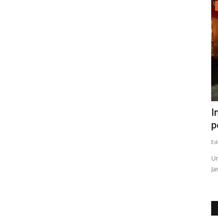
Policial
de
Una persona fallecida frente a la ex
I
Iansa, un lesionado...
p
Editora
Julio 26, 2026
847
Ed
24:00 horas
SIAT Maule indaga el atropello de un hombre de alrededor
Un
de 35 años de edad. Amplio...
Ja