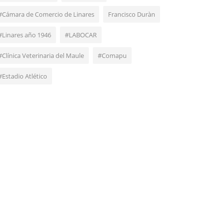
#Cámara de Comercio de Linares
Francisco Duràn
#Linares año 1946
#LABOCAR
#Clínica Veterinaria del Maule
#Comapu
#Estadio Atlético