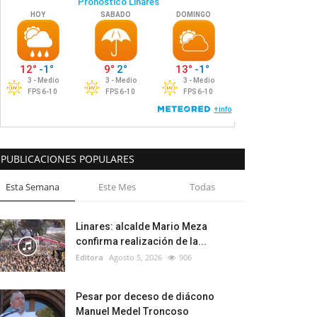
PUBLICACIONES POPULARES
Esta Semana
Este Mes
Todas
Linares: alcalde Mario Meza
confirma realización de la...
Editora
Agosto 5, 2026
906
Pesar por deceso de diácono
Manuel Medel Troncoso