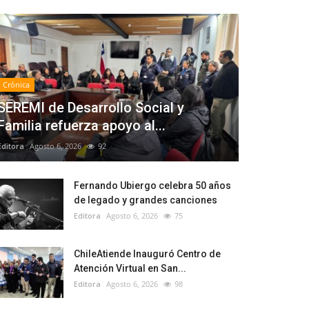
Crónica
SEREMI de Desarrollo Social y
Familia refuerza apoyo al...
Editora
Agosto 6, 2026
92
Fernando Ubiergo celebra 50 años
de legado y grandes canciones
Editora
Agosto 6, 2026
75
ChileAtiende Inauguró Centro de
Atención Virtual en San...
Editora
Agosto 6, 2026
98