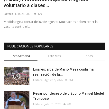
voluntario a clases...
Editora
Julio 21, 2021
479
Medida rige a contar del 02 de agosto. Muchachos deben tener la
vacuna contra el...
PUBLICACIONES POPULARES
Esta Semana
Este Mes
Todas
Linares: alcalde Mario Meza confirma
realización de la...
Editora
Agosto 5, 2026
864
Pesar por deceso de diácono Manuel Medel
Troncoso
Editora
Julio 31, 2026
701