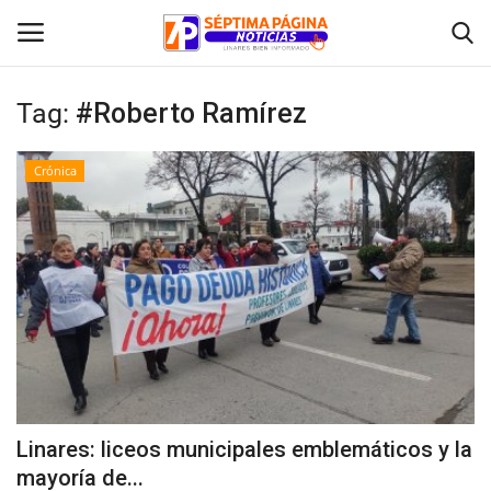
Tag:
#Roberto Ramírez
Inicio
Crónica
Crónica
Policial
Tribunales
Deporte
Política
Linares: liceos municipales emblemáticos y la
mayoría de...
Espectáculos