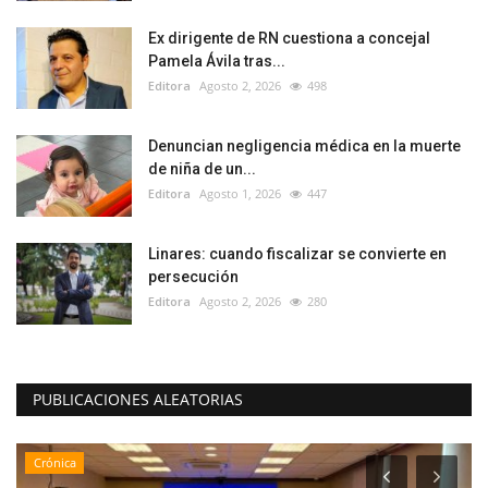
Ex dirigente de RN cuestiona a concejal
Pamela Ávila tras...
Editora
Agosto 2, 2026
498
Denuncian negligencia médica en la muerte
de niña de un...
Editora
Agosto 1, 2026
447
Linares: cuando fiscalizar se convierte en
persecución
Editora
Agosto 2, 2026
280
PUBLICACIONES ALEATORIAS
Crónica