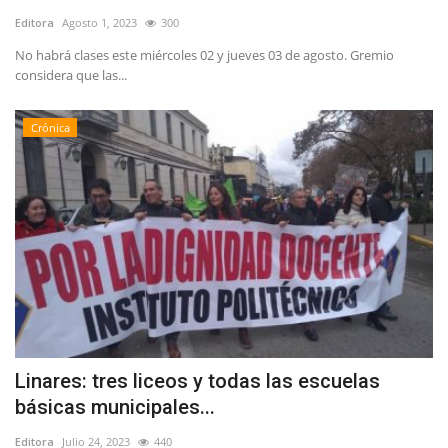
Editora
Agosto 1, 2023
300
No habrá clases este miércoles 02 y jueves 03 de agosto. Gremio
considera que las...
Crónica
Linares: tres liceos y todas las escuelas
básicas municipales...
Editora
Julio 24, 2023
440