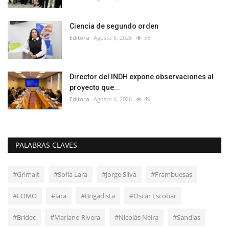
Ciencia de segundo orden
Editora
Agosto 6, 2026
56
Director del INDH expone observaciones al
proyecto que...
Editora
Agosto 6, 2026
49
PALABRAS CLAVES
#Grimalt
#Sofía Lara
#Jorge Silva
#Frambuesas
#FOMO
#Jara
#Brigadista
#Oscar Escobar
#Bridec
#Mariano Rivera
#Nicolás Neira
#Sandías