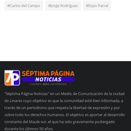
#Carlos del Campo
#Jorge Rodríguez
#Expo Parral
"Séptima Página Noticias" en un Medio de Comunicación de la ciudad
de Linares cuyo objetivo es que la comunidad esté bien informada, a
través de un periodismo que respeta la libertad de expresión y por
sobre todo los derechos humanos. El objetivo es aportar al desarrollo
constante del Maule sur, el que ha sido gravemente postergado
durante los últimos 50 años.