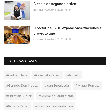
Ciencia de segundo orden
Editora
Agosto 6, 2026
94
Director del INDH expone observaciones al
proyecto que...
Editora
Agosto 6, 2026
83
PALABRAS CLAVES
#Carlos Tillería
#Consuelo Veloso
#Nirivilo
#Gerardo Domínguez
#Juan Sepúlveda
#Miguel Rumatz
#Christian Suárez
#Seremi de Salud Maule
#Roxana Yáñez
#Constructora Santa Sara