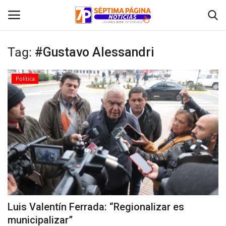
Tag:
#Gustavo Alessandri
Inicio
Política
Crónica
Policial
Tribunales
Deporte
Política
Luis Valentín Ferrada: “Regionalizar es
municipalizar”
Espectáculos