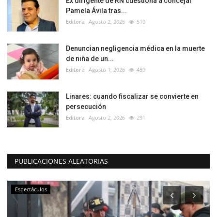
Ex dirigente de RN cuestiona a concejal
Pamela Ávila tras...
Editora
Agosto 2, 2026
510
Denuncian negligencia médica en la muerte
de niña de un...
Editora
Agosto 1, 2026
459
Linares: cuando fiscalizar se convierte en
persecución
Editora
Agosto 2, 2026
291
PUBLICACIONES ALEATORIAS
Espectáculos