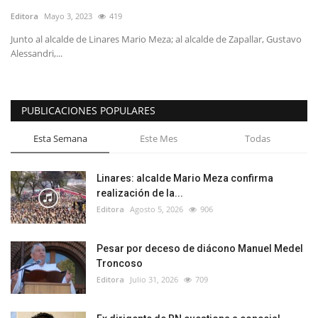
Editora
Mayo 3, 2023
419
Junto al alcalde de Linares Mario Meza; al alcalde de Zapallar, Gustavo
Alessandri,...
PUBLICACIONES POPULARES
Esta Semana
Este Mes
Todas
Linares: alcalde Mario Meza confirma
realización de la...
Editora
Agosto 5, 2026
906
Pesar por deceso de diácono Manuel Medel
Troncoso
Editora
Julio 31, 2026
709