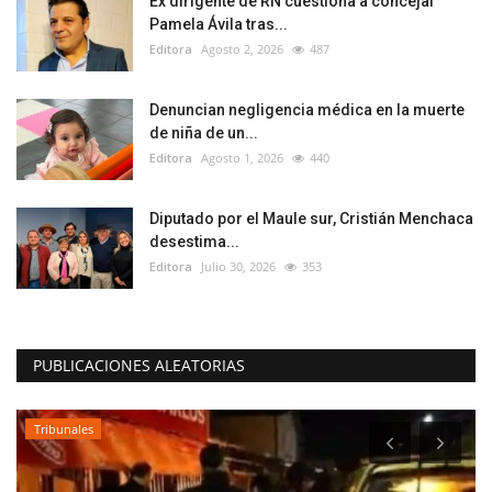
Ex dirigente de RN cuestiona a concejal
Pamela Ávila tras...
Editora
Agosto 2, 2026
487
Denuncian negligencia médica en la muerte
de niña de un...
Editora
Agosto 1, 2026
440
Diputado por el Maule sur, Cristián Menchaca
desestima...
Editora
Julio 30, 2026
353
PUBLICACIONES ALEATORIAS
Tribunales