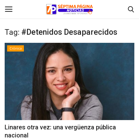
Tag:
#Detenidos Desaparecidos
Inicio
Crónica
Crónica
Policial
Tribunales
Deporte
Política
Linares otra vez: una vergüenza pública
nacional
Espectáculos