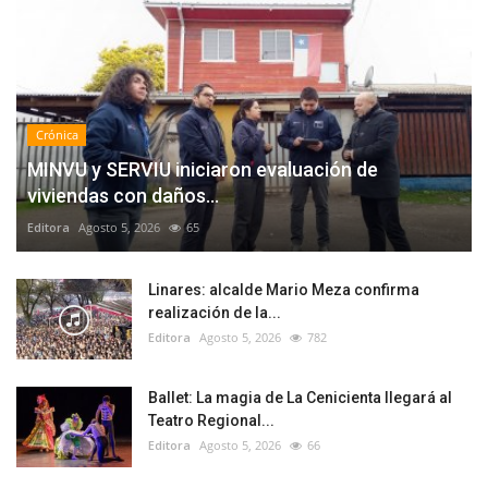
Crónica
MINVU y SERVIU iniciaron evaluación de
viviendas con daños...
Editora
Agosto 5, 2026
65
Linares: alcalde Mario Meza confirma
realización de la...
Editora
Agosto 5, 2026
782
Ballet: La magia de La Cenicienta llegará al
Teatro Regional...
Editora
Agosto 5, 2026
66