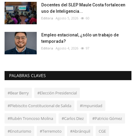
Docentes del SLEP Maule Costa fortalecen
uso de Inteligencia...
Editora
Agosto 5, 2026
60
Empleo estacional, ¿sólo un trabajo de
temporada?
Editora
Agosto 4, 2026
97
PALABRAS CLAVES
#Bear Berry
#Elección Presidencial
#Plebiscito Constitucional de Salida
#Impunidad
#Rubén Troncoso Molina
#Carlos Diez
#Patricio Gómez
#Enoturismo
#Terremoto
#Abránquil
CGE