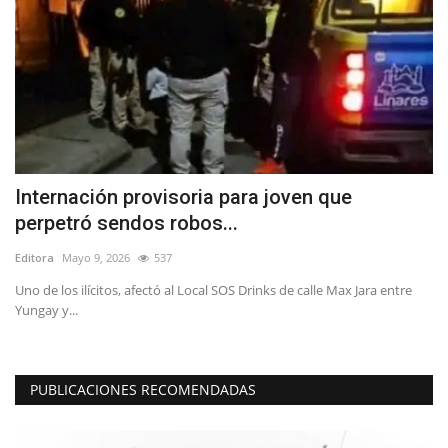
Internación provisoria para joven que
E
perpetró sendos robos...
M
Editora
Mayo 9, 2026
537
Ed
Uno de los ilícitos, afectó al Local SOS Drinks de calle Max Jara entre
“H
Yungay y...
qu
PUBLICACIONES RECOMENDADAS