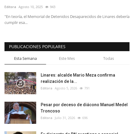
Editora
Agosto 10, 2025
943
"En teoría, el Memorial de Detenidos Desaparecidos de Linares debería
cumplir esa...
PUBLICACIONES POPULARES
Esta Semana
Este Mes
Todas
Linares: alcalde Mario Meza confirma
realización de la...
Editora
Agosto 5, 2026
791
Pesar por deceso de diácono Manuel Medel
Troncoso
Editora
Julio 31, 2026
696