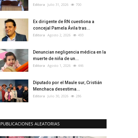
Editora
Julio 31, 2026
700
Ex dirigente de RN cuestiona a
concejal Pamela Ávila tras...
Editora
Agosto 2, 2026
493
Denuncian negligencia médica en la
muerte de niña de un...
Editora
Agosto 1, 2026
446
Diputado por el Maule sur, Cristián
Menchaca desestima...
Editora
Julio 30, 2026
286
PUBLICACIONES ALEATORIAS