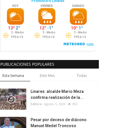
PUBLICACIONES POPULARES
Esta Semana
Este Mes
Todas
Linares: alcalde Mario Meza
confirma realización de la...
Editora
Agosto 5, 2026
852
Pesar por deceso de diácono
Manuel Medel Troncoso