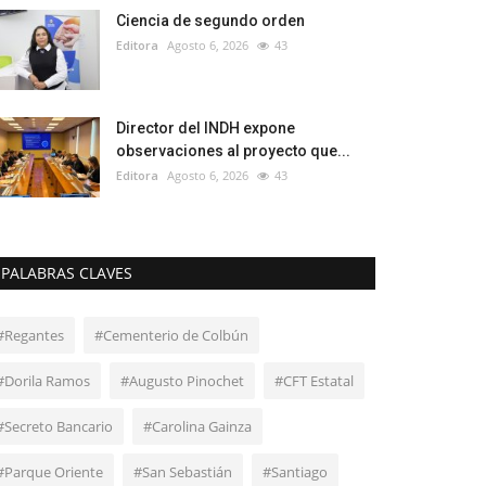
Ciencia de segundo orden
Editora
Agosto 6, 2026
43
Director del INDH expone
observaciones al proyecto que...
Editora
Agosto 6, 2026
43
PALABRAS CLAVES
#Regantes
#Cementerio de Colbún
#Dorila Ramos
#Augusto Pinochet
#CFT Estatal
#Secreto Bancario
#Carolina Gainza
#Parque Oriente
#San Sebastián
#Santiago