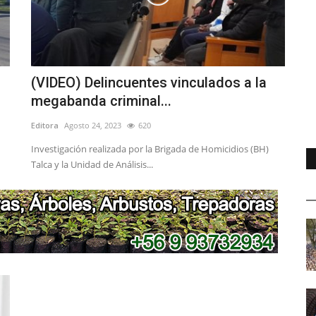
(VIDEO) Delincuentes vinculados a la
megabanda criminal...
Editora
Agosto 24, 2023
620
Investigación realizada por la Brigada de Homicidios (BH)
Talca y la Unidad de Análisis...