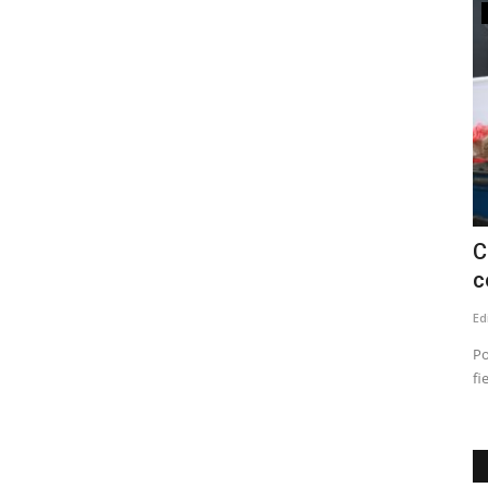
Espectáculos
ños de
Banda linarense Los Remembers
C
regresa de Brasil tras impulsar...
c
Editora
Julio 30, 2026
130
Ed
El tiempo en
La agrupación compartió durante una semana con músicos,
Po
estudiantes y autoridades...
fi