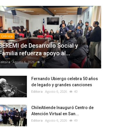
Crónica
SEREMI de Desarrollo Social y
Familia refuerza apoyo al...
Editora
Agosto 6, 2026
50
Fernando Ubiergo celebra 50 años
de legado y grandes canciones
Editora
Agosto 6, 2026
40
ChileAtiende Inauguró Centro de
Atención Virtual en San...
Editora
Agosto 6, 2026
49