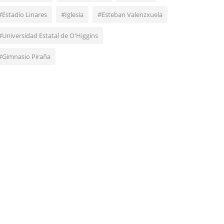
#Estadio Linares
#Iglesia
#Esteban Valenzxuela
#Universidad Estatal de O'Higgins
#Gimnasio Piraña