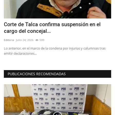
n
Corte de Talca confirma suspensión en el
J
cargo del concejal...
I
Editora
Julio 24, 2026
599
Ed
os
Lo anterior, en el marco de la condena por injurias y calumnias tras
El
emitir declaraciones...
“O
PUBLICACIONES RECOMENDADAS