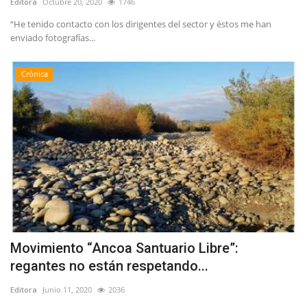
Editora
Octubre 20, 2020
1746
“He tenido contacto con los dirigentes del sector y éstos me han
enviado fotografías...
Crónica
Movimiento “Ancoa Santuario Libre”:
regantes no están respetando...
Editora
Junio 11, 2020
2036