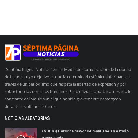
"Séptima Página Noticias" en un Medio de Comunicación de la ciudad
de Linares cuyo objetivo es que la comunidad esté bien informada, a
través de un periodismo que respeta la libertad de expresión y por
sobre todo los derechos humanos. El objetivo es aportar al desarrollo
constante del Maule sur, el que ha sido gravemente postergado
durante los últimos 50 años.
NOTICIAS ALEATORIAS
(AUDIO) Persona mayor se mantiene en estado
grave a raíz...