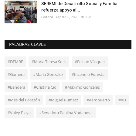
SEREMI de Desarrollo Social y Familia
refuerza apoyo al...
Editora
Agosto 6, 2026
128
PALABRAS CLAVES
#DEMRE
#María Teresa Solís
#Edison Vásquez
#Gúmera
#María González
#Incendio Forestal
#Bandera
#Cristina Cid
#Máximo González
#Mes del Corazón
#Miguel Rumatz
#Aeropuerto
#AU
#Voley Playa
#Senadora Paulina Vodanovic