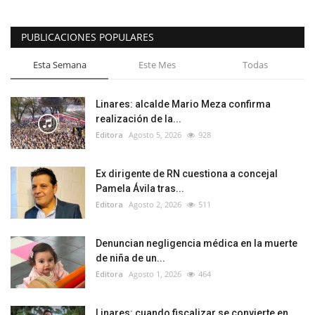
PUBLICACIONES POPULARES
Esta Semana
Este Mes
Todas
Linares: alcalde Mario Meza confirma
realización de la...
Editora
Agosto 5, 2026
928
Ex dirigente de RN cuestiona a concejal
Pamela Ávila tras...
Editora
Agosto 2, 2026
511
Denuncian negligencia médica en la muerte
de niña de un...
Editora
Agosto 1, 2026
464
Linares: cuando fiscalizar se convierte en