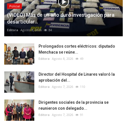
Policial
(VIDEO) Más de un año duró investigación para
desarticular...
Editora
Agosto 8, 2026
84
Prolongados cortes eléctricos: diputado
Menchaca se reúne...
Editora
Agosto 8, 2026
49
Director del Hospital de Linares valoró la
aprobación del...
Editora
Agosto 7, 2026
110
Dirigentes sociales de la provincia se
reunieron con delegado...
Editora
Agosto 7, 2026
91