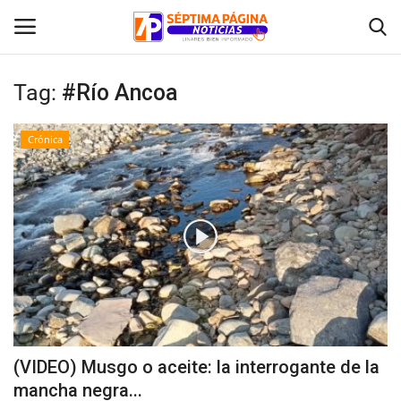
Tag:
#Río Ancoa
Inicio
Crónica
Crónica
Policial
Tribunales
Deporte
Política
(VIDEO) Musgo o aceite: la interrogante de la
mancha negra...
Espectáculos