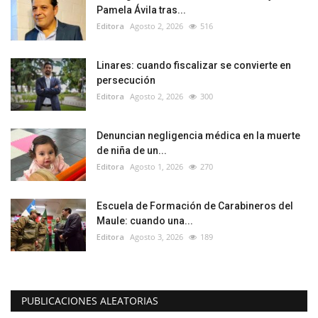
Pamela Ávila tras...
Editora
Agosto 2, 2026
516
Linares: cuando fiscalizar se convierte en
persecución
Editora
Agosto 2, 2026
300
Denuncian negligencia médica en la muerte
de niña de un...
Editora
Agosto 1, 2026
270
Escuela de Formación de Carabineros del
Maule: cuando una...
Editora
Agosto 3, 2026
189
PUBLICACIONES ALEATORIAS