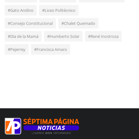
#Gato Andino
#Liceo Politécnico
#Consejo Constitucional
#Chalet Quemado
#Día de la Mamá
#Humberto Solar
#René Inostroza
#Pejerrey
#Francisca Amaro