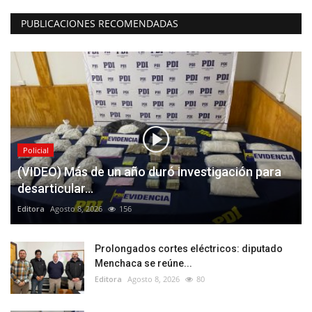
PUBLICACIONES RECOMENDADAS
Policial
(VIDEO) Más de un año duró investigación para
desarticular...
Editora
Agosto 8, 2026
156
Prolongados cortes eléctricos: diputado
Menchaca se reúne...
Editora
Agosto 8, 2026
80