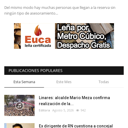
Del mismo modo hay muchas personas que llegan a la reserva sin
ningún tipo de asesoramiento...
PUBLICACIONES POPULARES
Esta Semana
Este Mes
Todas
Linares: alcalde Mario Meza confirma
realización de la...
Editora
Agosto 5, 2026
942
Ex dirigente de RN cuestiona a concejal