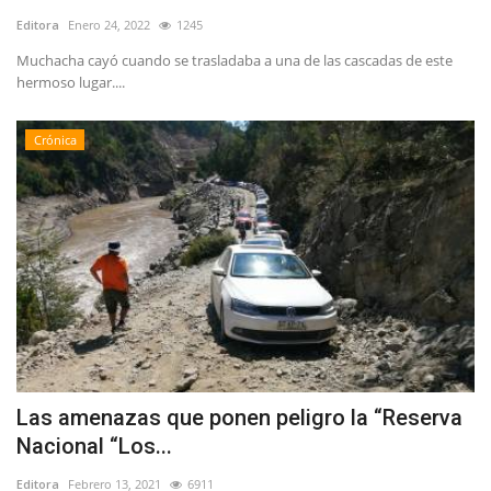
Editora
Enero 24, 2022
1245
Muchacha cayó cuando se trasladaba a una de las cascadas de este
hermoso lugar....
Crónica
Las amenazas que ponen peligro la “Reserva
Nacional “Los...
Editora
Febrero 13, 2021
6911