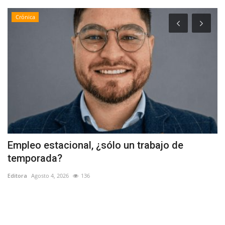
Crónica
Empleo estacional, ¿sólo un trabajo de
C
temporada?
V
Editora
Agosto 4, 2026
136
Ed
La
qu