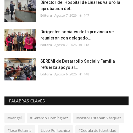
Director del Hospital de Linares valoró la
aprobación del...
Editora
Agosto 7, 2026
147
Dirigentes sociales de la provincia se
reunieron con delegado...
Editora
Agosto 7, 2026
118
SEREMI de Desarrollo Social y Familia
refuerza apoyo al...
Editora
Agosto 6, 2026
148
PALABRAS CLAVES
#Kangel
#Gerardo Domínguez
#Pastor Esteban Vásquez
#José Retamal
Liceo Politécnico
#Cédula de Identidad