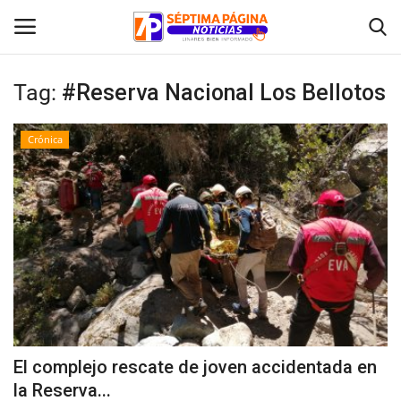
Tag:
#Reserva Nacional Los Bellotos
Inicio
Crónica
Crónica
Policial
Tribunales
Deporte
Política
El complejo rescate de joven accidentada en
la Reserva...
Espectáculos