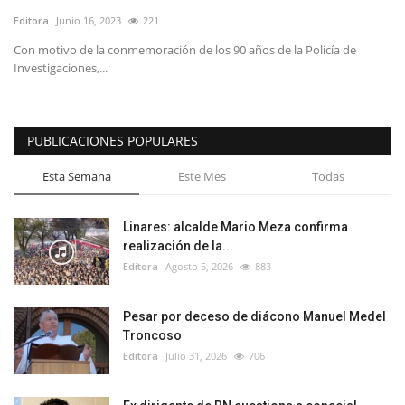
Editora
Junio 16, 2023
221
Con motivo de la conmemoración de los 90 años de la Policía de
Investigaciones,...
PUBLICACIONES POPULARES
Esta Semana
Este Mes
Todas
Linares: alcalde Mario Meza confirma
realización de la...
Editora
Agosto 5, 2026
883
Pesar por deceso de diácono Manuel Medel
Troncoso
Editora
Julio 31, 2026
706