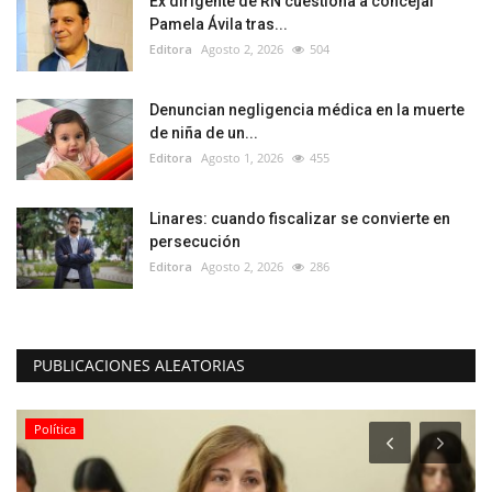
Ex dirigente de RN cuestiona a concejal
Pamela Ávila tras...
Editora
Agosto 2, 2026
504
Denuncian negligencia médica en la muerte
de niña de un...
Editora
Agosto 1, 2026
455
Linares: cuando fiscalizar se convierte en
persecución
Editora
Agosto 2, 2026
286
PUBLICACIONES ALEATORIAS
Política