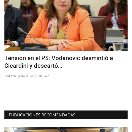
Tensión en el PS: Vodanovic desmintió a
D
Cicardini y descartó...
d
Editora
Julio 8, 2026
242
Ed
io
Re
as
PUBLICACIONES RECOMENDADAS