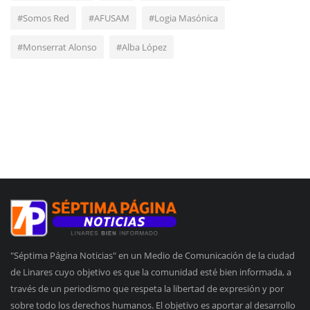
#Somos Red
#AFUSAM
#Logia Masónica
#Monserrat Alonso
#Alba López
"Séptima Página Noticias" en un Medio de Comunicación de la ciudad
de Linares cuyo objetivo es que la comunidad esté bien informada, a
través de un periodismo que respeta la libertad de expresión y por
sobre todo los derechos humanos. El objetivo es aportar al desarrollo