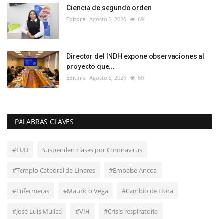
Ciencia de segundo orden
Editora
Agosto 6, 2026
69
Director del INDH expone observaciones al
proyecto que...
Editora
Agosto 6, 2026
60
PALABRAS CLAVES
#FUD
Suspenden clases por Coronavirus
#Templo Catedral de Linares
#Embalse Ancoa
#Enfermeras
#Mauricio Vega
#Cambio de Hora
#José Luis Mujica
#VIH
#Crisis respiratoria