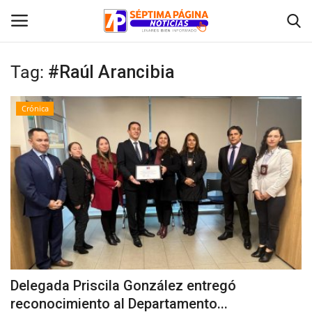
Tag:
#Raúl Arancibia
Inicio
Crónica
Crónica
Policial
Tribunales
Deporte
Política
Delegada Priscila González entregó
reconocimiento al Departamento...
Espectáculos