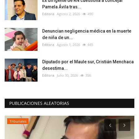
Ex dirigente de RN cuestiona a concejal
Pamela Ávila tras...
Editora
Agosto 2, 2026
490
Denuncian negligencia médica en la muerte
de niña de un...
Editora
Agosto 1, 2026
445
Diputado por el Maule sur, Cristián Menchaca
desestima...
Editora
Julio 30, 2026
356
PUBLICACIONES ALEATORIAS
Tribunales