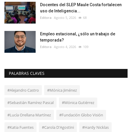
Docentes del SLEP Maule Costa fortalecen
uso de Inteligencia...
Editora
Agosto 5, 2026
68
Empleo estacional, ¿sólo un trabajo de
temporada?
Editora
Agosto 4, 2026
109
PALABRAS CLAVES
#Alejandro Castro
#Mónica Jiménez
#Sebastián Ramírez Pascal
#Mónica Gutiérrez
#Lucía Orellana Martínez
#Fundación Globo Visión
#Katia Fuentes
#Carola D'Agostini
#Hardy Nicklas