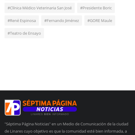
#Clínica Médico Veterinaria San José
#Presidente Boric
#René Espinosa
#Fernando Jiménez
#GORE Maule
#Teatro de Ensayo
"Séptima Página Noticias" en un Medio de Comunicación de la ciudad
de Linares cuyo objetivo es que la comunidad esté bien informada, a