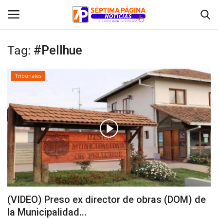
Tag:
#Pellhue
Inicio
Tribunales
Crónica
Policial
Tribunales
Deporte
Política
(VIDEO) Preso ex director de obras (DOM) de
la Municipalidad...
Espectáculos