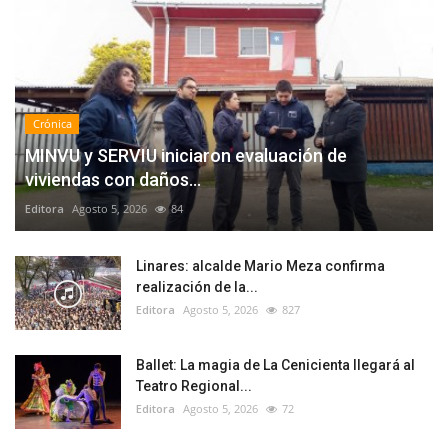
Crónica
MINVU y SERVIU iniciaron evaluación de
viviendas con daños...
Editora
Agosto 5, 2026
84
Linares: alcalde Mario Meza confirma
realización de la...
Editora
Agosto 5, 2026
827
Ballet: La magia de La Cenicienta llegará al
Teatro Regional...
Editora
Agosto 5, 2026
72