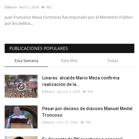
Editora
Abril 2, 2024
902
Juan Francisco Mesa Contreras fue imputado por el Ministerio Público
por los delitos...
PUBLICACIONES POPULARES
Esta Semana
Este Mes
Todas
Linares: alcalde Mario Meza confirma
realización de la...
Editora
Agosto 5, 2026
836
Pesar por deceso de diácono Manuel Medel
Troncoso
Editora
Julio 31, 2026
700