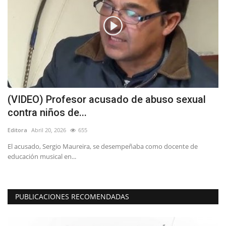
(VIDEO) Profesor acusado de abuso sexual
T
contra niños de...
d
Editora
Abril 20, 2026
655
Ed
ca
El acusado, Sergio Maureira, se desempeñaba como docente de
educación musical en...
PUBLICACIONES RECOMENDADAS