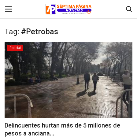
Tag:
#Petrobas
Inicio
Policial
Crónica
Policial
Tribunales
Deporte
Política
Delincuentes hurtan más de 5 millones de
pesos a anciana...
Espectáculos