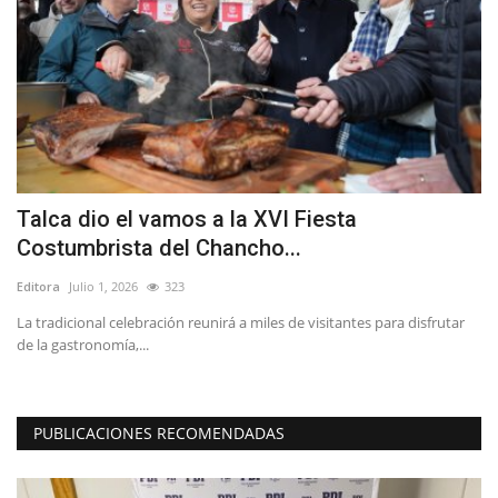
s
Talca dio el vamos a la XVI Fiesta
(
Costumbrista del Chancho...
i
Editora
Julio 1, 2026
323
Ed
s
La tradicional celebración reunirá a miles de visitantes para disfrutar
Lo
de la gastronomía,...
PUBLICACIONES RECOMENDADAS