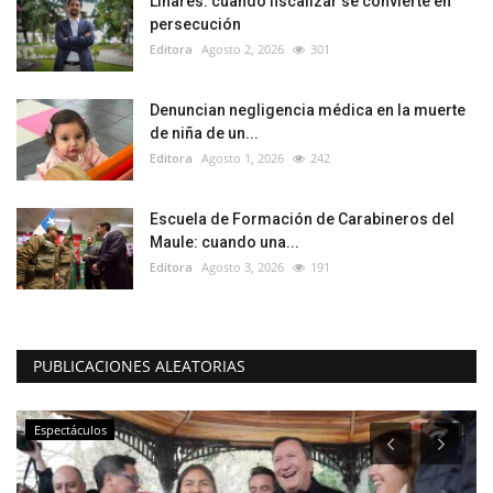
Linares: cuando fiscalizar se convierte en
persecución
Editora
Agosto 2, 2026
301
Denuncian negligencia médica en la muerte
de niña de un...
Editora
Agosto 1, 2026
242
Escuela de Formación de Carabineros del
Maule: cuando una...
Editora
Agosto 3, 2026
191
PUBLICACIONES ALEATORIAS
Espectáculos