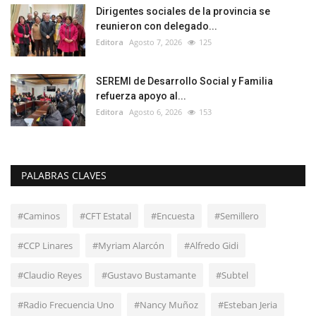
Dirigentes sociales de la provincia se
reunieron con delegado...
Editora
Agosto 7, 2026
125
SEREMI de Desarrollo Social y Familia
refuerza apoyo al...
Editora
Agosto 6, 2026
153
PALABRAS CLAVES
#Caminos
#CFT Estatal
#Encuesta
#Semillero
#CCP Linares
#Myriam Alarcón
#Alfredo Gidi
#Claudio Reyes
#Gustavo Bustamante
#Subtel
#Radio Frecuencia Uno
#Nancy Muñoz
#Esteban Jeria