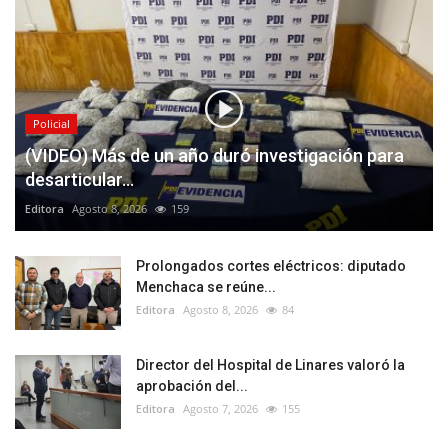
Policial
(VIDEO) Más de un año duró investigación para
desarticular...
Editora
Agosto 8, 2026
159
Prolongados cortes eléctricos: diputado
Menchaca se reúne...
Editora
Agosto 8, 2026
84
Director del Hospital de Linares valoró la
aprobación del...
Editora
Agosto 7, 2026
155