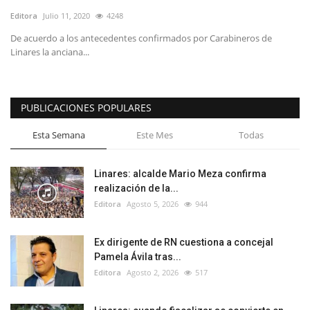
Editora
Julio 11, 2020
4248
De acuerdo a los antecedentes confirmados por Carabineros de
Linares la anciana...
PUBLICACIONES POPULARES
Esta Semana
Este Mes
Todas
Linares: alcalde Mario Meza confirma
realización de la...
Editora
Agosto 5, 2026
944
Ex dirigente de RN cuestiona a concejal
Pamela Ávila tras...
Editora
Agosto 2, 2026
517