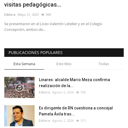
visitas pedagógicas...
Editora
Mayo 21, 2023
568
Se presentaron en el Liceo Valentín Letelier y en el Colegio
Concepción, ambos de...
PUBLICACIONES POPULARES
Esta Semana
Este Mes
Todas
Linares: alcalde Mario Meza confirma
realización de la...
Editora
Agosto 5, 2026
930
Ex dirigente de RN cuestiona a concejal
Pamela Ávila tras...
Editora
Agosto 2, 2026
513