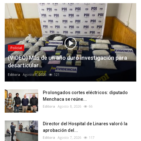
Policial
(VIDEO) Más de un año duró investigación para
desarticular...
Editora
Agosto 8, 2026
121
Prolongados cortes eléctricos: diputado
Menchaca se reúne...
Editora
Agosto 8, 2026
66
Director del Hospital de Linares valoró la
aprobación del...
Editora
Agosto 7, 2026
117