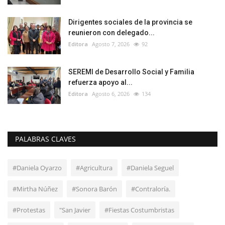
Dirigentes sociales de la provincia se
reunieron con delegado...
Editora
Agosto 7, 2026
92
SEREMI de Desarrollo Social y Familia
refuerza apoyo al...
Editora
Agosto 6, 2026
134
PALABRAS CLAVES
#Daniela Oyarzo
#Agricultura
#Daniela Seguel
#Mirtha Núñez
#Sonora Barón
#Contraloría.
#Protestas
"San Javier
#Fiestas Costumbristas