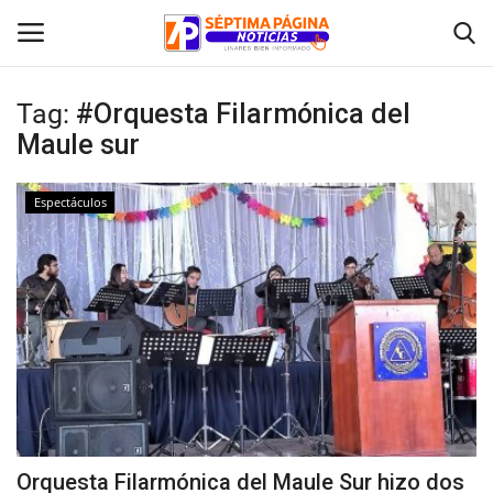
Tag:
#Orquesta Filarmónica del
Maule sur
Inicio
Crónica
Espectáculos
Policial
Tribunales
Deporte
Política
Orquesta Filarmónica del Maule Sur hizo dos
Espectáculos