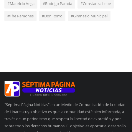
#Mauricio Vega
#Rodrigo Parada
#Constanza Lepe
#The Ramones
#Don Rorro
#Gimnasio Municipal
"Séptima Página Noticias" en un Medio de Comunicación de la ciudad
de Linares cuyo objetivo es que la comunidad esté bien informada, a
través de un periodismo que respeta la libertad de expresión y por
sobre todo los derechos humanos. El objetivo es aportar al desarrollo