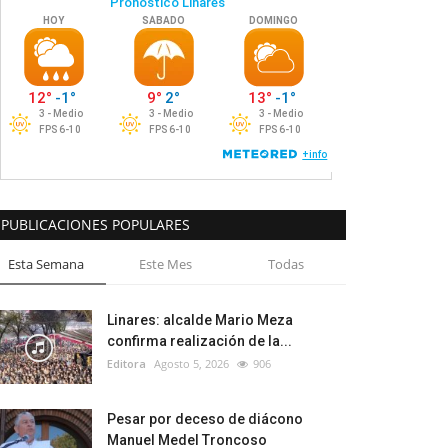
PUBLICACIONES POPULARES
Esta Semana
Este Mes
Todas
Linares: alcalde Mario Meza
confirma realización de la...
Editora
Agosto 5, 2026
906
Pesar por deceso de diácono
Manuel Medel Troncoso