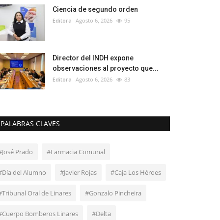
Ciencia de segundo orden
Editora
Agosto 6, 2026
95
Director del INDH expone
observaciones al proyecto que...
Editora
Agosto 6, 2026
83
PALABRAS CLAVES
#José Prado
#Farmacia Comunal
#Día del Alumno
#Javier Rojas
#Caja Los Héroes
#Tribunal Oral de Linares
#Gonzalo Pincheira
#Cuerpo Bomberos Linares
#Delta