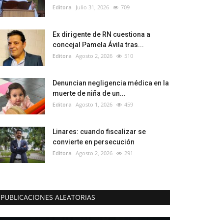
Editora
Julio 31, 2026
709
Ex dirigente de RN cuestiona a
concejal Pamela Ávila tras...
Editora
Agosto 2, 2026
510
Denuncian negligencia médica en la
muerte de niña de un...
Editora
Agosto 1, 2026
459
Linares: cuando fiscalizar se
convierte en persecución
Editora
Agosto 2, 2026
291
PUBLICACIONES ALEATORIAS