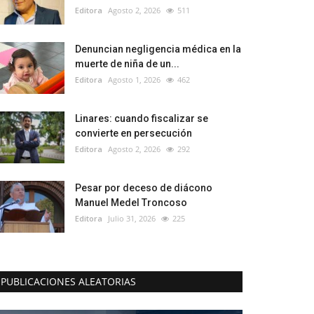
Editora
Agosto 2, 2026
511
Denuncian negligencia médica en la
muerte de niña de un...
Editora
Agosto 1, 2026
462
Linares: cuando fiscalizar se
convierte en persecución
Editora
Agosto 2, 2026
292
Pesar por deceso de diácono
Manuel Medel Troncoso
Editora
Julio 31, 2026
225
PUBLICACIONES ALEATORIAS