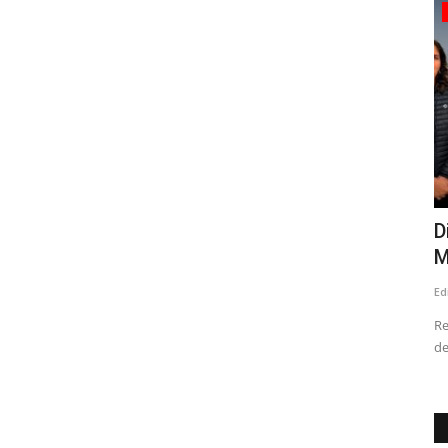
Deporte
onfirmó
Linares tiene campeón nacional de
D
Compak Sporting
M
Editora
Noviembre 26, 2025
1537
Ed
Víctor Rodríguez Rojas, que además es el presidente de la
Re
Asociación de Pesca, Caza...
de