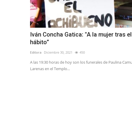
Iván Concha Gatica: "A la mujer tras el
hábito”
Editora
Diciembre 30, 2021
450
A las 19:30 horas de hoy son los funerales de Paulina Cam
Larenas en el Templo...