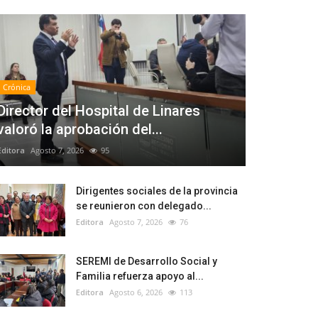
Crónica
Director del Hospital de Linares
valoró la aprobación del...
Editora
Agosto 7, 2026
95
Dirigentes sociales de la provincia
se reunieron con delegado...
Editora
Agosto 7, 2026
76
SEREMI de Desarrollo Social y
Familia refuerza apoyo al...
Editora
Agosto 6, 2026
113