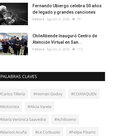
Fernando Ubiergo celebra 50 años
de legado y grandes canciones
Editora
Agosto 6, 2026
79
ChileAtiende Inauguró Centro de
Atención Virtual en San...
Editora
Agosto 6, 2026
113
PALABRAS CLAVES
#Carlos Tillería
#Hernán Godoy
#COANIQUEN
#Motorista
#Alicia Varela
#María Verónica Saavedra
#Achibueno
#Marisol Acuña
#Le Corbusier
#Felipe Pizarro