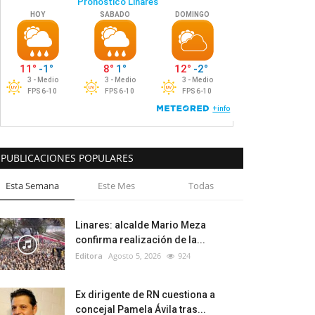
PUBLICACIONES POPULARES
Esta Semana
Este Mes
Todas
Linares: alcalde Mario Meza
confirma realización de la...
Editora
Agosto 5, 2026
924
Ex dirigente de RN cuestiona a
concejal Pamela Ávila tras...