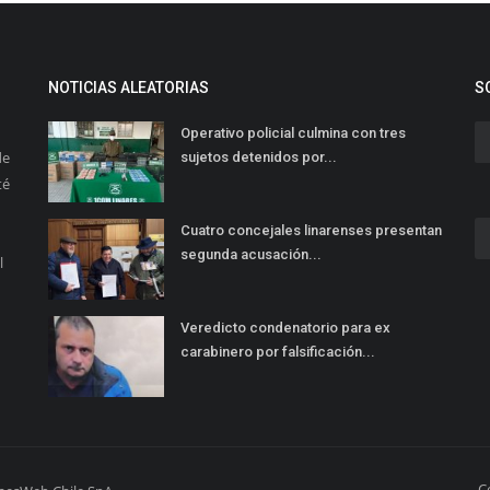
NOTICIAS ALEATORIAS
S
Operativo policial culmina con tres
de
sujetos detenidos por...
té
Cuatro concejales linarenses presentan
segunda acusación...
l
Veredicto condenatorio para ex
carabinero por falsificación...
C