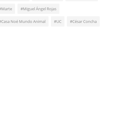
#Marte
#Miguel Ángel Rojas
#Casa Noé Mundo Animal
#UC
#César Concha