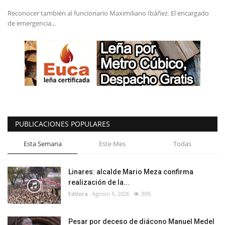
Reconocer también al funcionario Maximiliano Ibáñez. El encargado
de emergencia...
PUBLICACIONES POPULARES
Esta Semana
Este Mes
Todas
Linares: alcalde Mario Meza confirma
realización de la...
Editora
Agosto 5, 2026
895
Pesar por deceso de diácono Manuel Medel