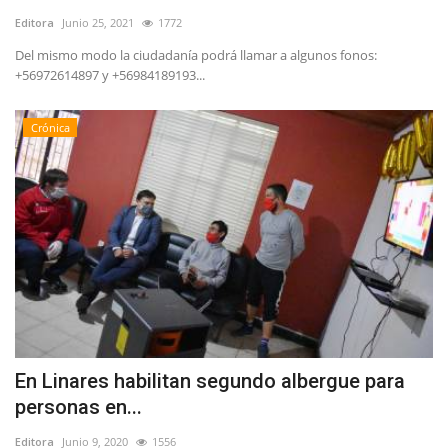
Editora
Junio 25, 2021
1772
Del mismo modo la ciudadanía podrá llamar a algunos fonos:
+56972614897 y +56984189193...
Crónica
En Linares habilitan segundo albergue para
personas en...
Editora
Junio 9, 2020
1556