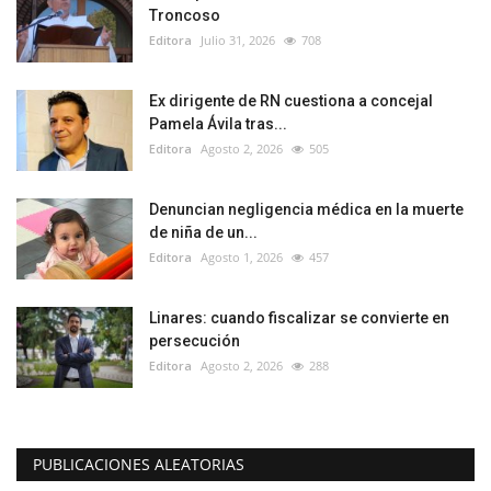
Troncoso
Editora
Julio 31, 2026
708
Ex dirigente de RN cuestiona a concejal
Pamela Ávila tras...
Editora
Agosto 2, 2026
505
Denuncian negligencia médica en la muerte
de niña de un...
Editora
Agosto 1, 2026
457
Linares: cuando fiscalizar se convierte en
persecución
Editora
Agosto 2, 2026
288
PUBLICACIONES ALEATORIAS