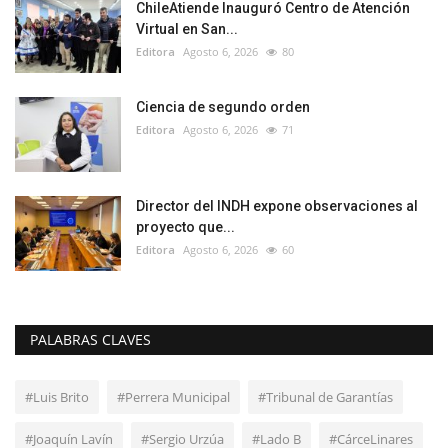
ChileAtiende Inauguró Centro de Atención
Virtual en San...
Editora
Agosto 6, 2026
80
Ciencia de segundo orden
Editora
Agosto 6, 2026
71
Director del INDH expone observaciones al
proyecto que...
Editora
Agosto 6, 2026
60
PALABRAS CLAVES
#Luis Brito
#Perrera Municipal
#Tribunal de Garantías
#Joaquín Lavín
#Sergio Urzúa
#Lado B
#CárceLinares