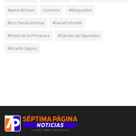
#Jaime Briones
Comercio
#Básquetbol
#Eco Tienda Edumai
#Daniel Schmidt
#Fiesta de la Primavera
#Cámara de Diputados
#Estadio Seguro