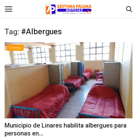
Tag:
#Albergues
Inicio
Crónica
Crónica
Policial
Tribunales
Deporte
Política
Municipio de Linares habilita albergues para
personas en...
Espectáculos