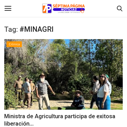
Tag:
#MINAGRI
Inicio
Crónica
Crónica
Policial
Tribunales
Deporte
Política
Ministra de Agricultura participa de exitosa
liberación...
Espectáculos