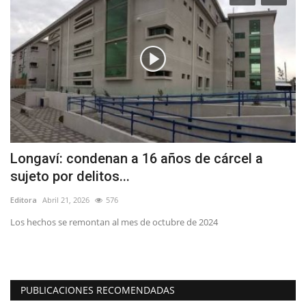
a
Longaví: condenan a 16 años de cárcel a
A
sujeto por delitos...
Y
Editora
Abril 21, 2026
576
Ed
Los hechos se remontan al mes de octubre de 2024
La
mi
PUBLICACIONES RECOMENDADAS