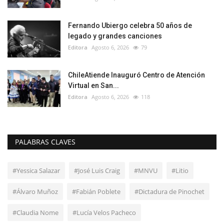
Fernando Ubiergo celebra 50 años de
legado y grandes canciones
Editora
Agosto 6, 2026
79
ChileAtiende Inauguró Centro de Atención
Virtual en San...
Editora
Agosto 6, 2026
118
PALABRAS CLAVES
#Yessica Salazar
#José Luis Craig
#MNVU
#Litio
#Álvaro Muñoz
#Fabián Poblete
#Dictadura de Pinochet
#Claudia Nome
#Lucía Velos Pacheco