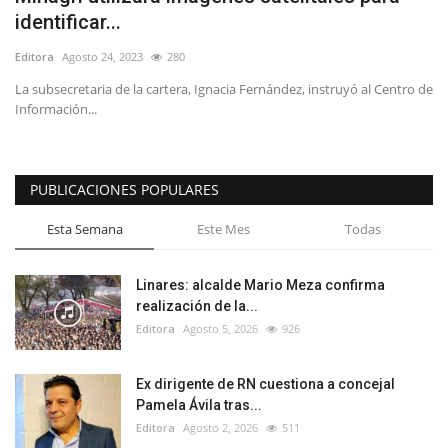
identificar...
Editora
Agosto 24, 2023
280
La subsecretaria de la cartera, Ignacia Fernández, instruyó al Centro de
Información...
PUBLICACIONES POPULARES
Esta Semana
Este Mes
Todas
Linares: alcalde Mario Meza confirma
realización de la...
Editora
Agosto 5, 2026
926
Ex dirigente de RN cuestiona a concejal
Pamela Ávila tras...
Editora
Agosto 2, 2026
511