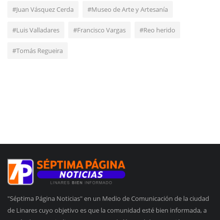
#Juan Vásquez Cerda
#Museo de Arte y Artesanía
#Luis Valladares
#Francisco Vargas
#Reo herido
#Tomás Regueira
"Séptima Página Noticias" en un Medio de Comunicación de la ciudad
de Linares cuyo objetivo es que la comunidad esté bien informada, a