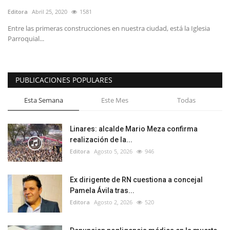
Editora
Abril 25, 2020
1581
Entre las primeras construcciones en nuestra ciudad, está la Iglesia
Parroquial...
PUBLICACIONES POPULARES
Esta Semana
Este Mes
Todas
Linares: alcalde Mario Meza confirma
realización de la...
Editora
Agosto 5, 2026
946
Ex dirigente de RN cuestiona a concejal
Pamela Ávila tras...
Editora
Agosto 2, 2026
520