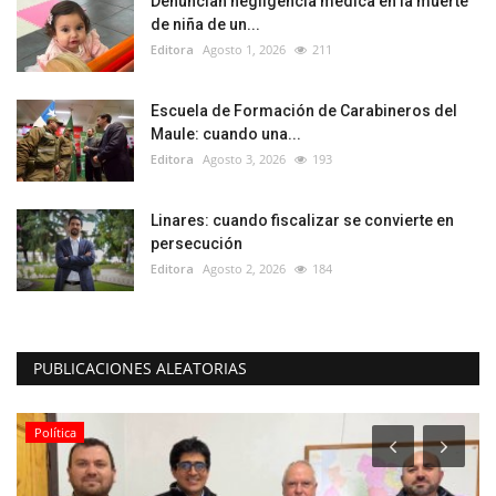
Denuncian negligencia médica en la muerte
de niña de un...
Editora
Agosto 1, 2026
211
Escuela de Formación de Carabineros del
Maule: cuando una...
Editora
Agosto 3, 2026
193
Linares: cuando fiscalizar se convierte en
persecución
Editora
Agosto 2, 2026
184
PUBLICACIONES ALEATORIAS
Política