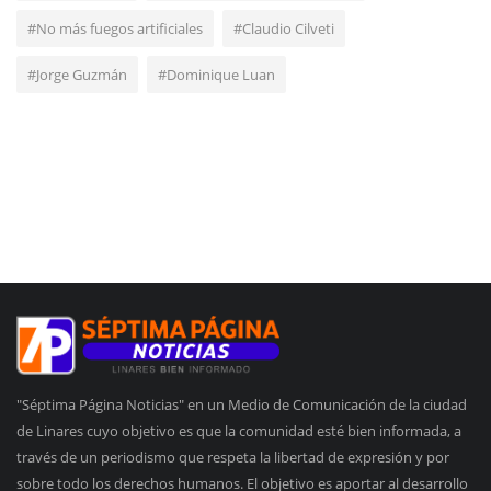
#No más fuegos artificiales
#Claudio Cilveti
#Jorge Guzmán
#Dominique Luan
"Séptima Página Noticias" en un Medio de Comunicación de la ciudad
de Linares cuyo objetivo es que la comunidad esté bien informada, a
través de un periodismo que respeta la libertad de expresión y por
sobre todo los derechos humanos. El objetivo es aportar al desarrollo