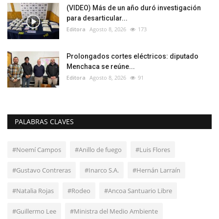
(VIDEO) Más de un año duró investigación
para desarticular...
Editora
Agosto 8, 2026
173
Prolongados cortes eléctricos: diputado
Menchaca se reúne...
Editora
Agosto 8, 2026
91
PALABRAS CLAVES
#Noemí Campos
#Anillo de fuego
#Luis Flores
#Gustavo Contreras
#Inarco S.A.
#Hernán Larraín
#Natalia Rojas
#Rodeo
#Ancoa Santuario Libre
#Guillermo Lee
#Ministra del Medio Ambiente