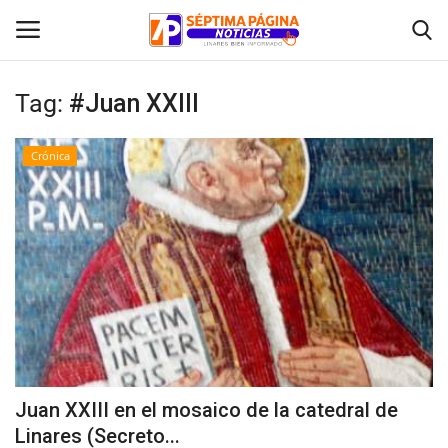
Tag:
#Juan XXIII
Inicio
Crónica
Crónica
Policial
Tribunales
Deporte
Política
Juan XXIII en el mosaico de la catedral de
Linares (Secreto...
Espectáculos