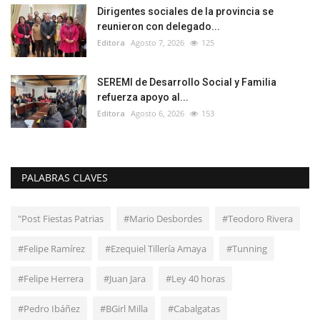
Dirigentes sociales de la provincia se
reunieron con delegado...
Editora
Agosto 7, 2026
125
SEREMI de Desarrollo Social y Familia
refuerza apoyo al...
Editora
Agosto 6, 2026
153
PALABRAS CLAVES
"Post Fiestas Patrias
#Mario Desbordes
#Teodoro Rivera
#Felipe Ramírez
#Ezequiel Tillería Amaya
#Tunning
#Felipe Herrera
#Juan Jara
#Ley 40 horas
#Pedro Ibáñez
#BGirl Milla
#Cabalgatas