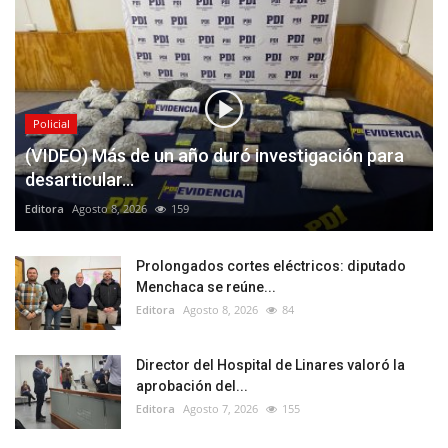
Policial
(VIDEO) Más de un año duró investigación para
desarticular...
Editora
Agosto 8, 2026
159
Prolongados cortes eléctricos: diputado
Menchaca se reúne...
Editora
Agosto 8, 2026
84
Director del Hospital de Linares valoró la
aprobación del...
Editora
Agosto 7, 2026
155