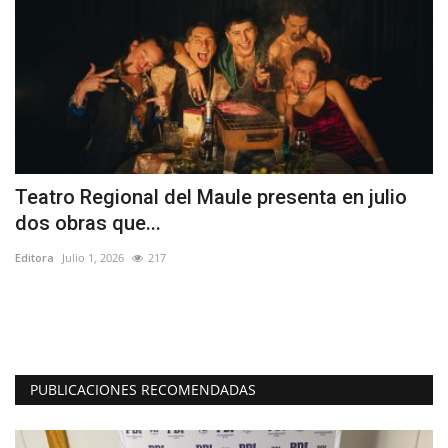
Teatro Regional del Maule presenta en julio
R
dos obras que...
s
Editora
Julio 1, 2026
217
Ed
El
Co
PUBLICACIONES RECOMENDADAS