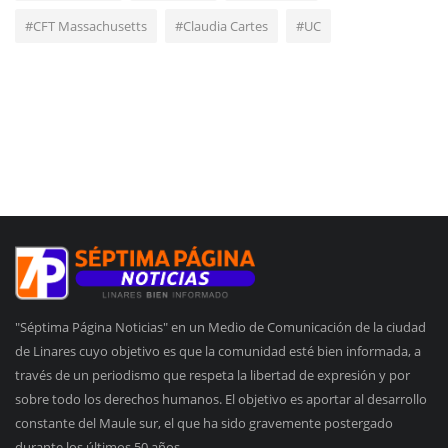
#CFT Massachusetts
#Claudia Cartes
#UC
"Séptima Página Noticias" en un Medio de Comunicación de la ciudad
de Linares cuyo objetivo es que la comunidad esté bien informada, a
través de un periodismo que respeta la libertad de expresión y por
sobre todo los derechos humanos. El objetivo es aportar al desarrollo
constante del Maule sur, el que ha sido gravemente postergado
durante los últimos 50 años.