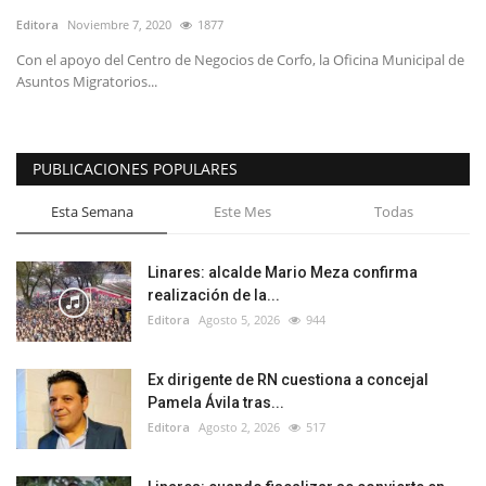
Editora
Noviembre 7, 2020
1877
Con el apoyo del Centro de Negocios de Corfo, la Oficina Municipal de
Asuntos Migratorios...
PUBLICACIONES POPULARES
Esta Semana
Este Mes
Todas
Linares: alcalde Mario Meza confirma
realización de la...
Editora
Agosto 5, 2026
944
Ex dirigente de RN cuestiona a concejal
Pamela Ávila tras...
Editora
Agosto 2, 2026
517