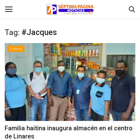
Tag:
#Jacques
Inicio
Crónica
Crónica
Policial
Tribunales
Deporte
Política
Familia haitina inaugura almacén en el centro
de Linares
Espectáculos