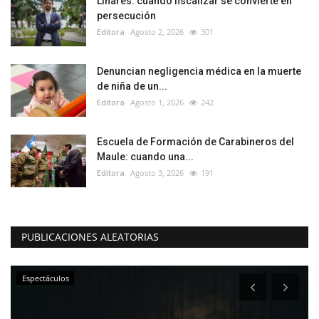
Linares: cuando fiscalizar se convierte en
persecución
Editora
Agosto 2, 2026
301
Denuncian negligencia médica en la muerte
de niña de un...
Editora
Agosto 1, 2026
242
Escuela de Formación de Carabineros del
Maule: cuando una...
Editora
Agosto 3, 2026
191
PUBLICACIONES ALEATORIAS
Espectáculos