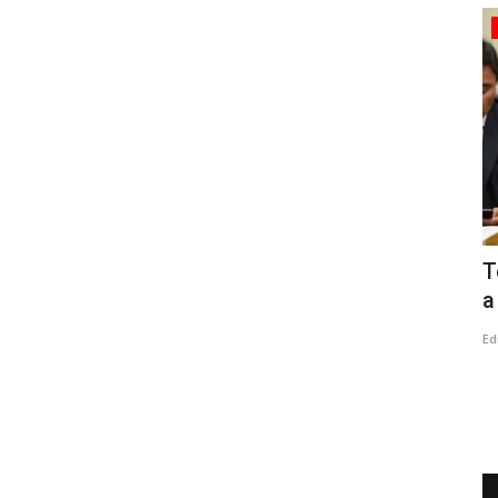
Espectáculos
amilia
Furia Flamenca Talca brilló en
T
encuentro nacional realizado...
a
Editora
Junio 24, 2026
269
Ed
Nueve academias del norte, centro y sur del país
participaron en el Festival de...