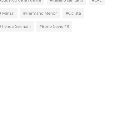
#Eduardo de la Fuente
#Relleno sanitario
#CAE
# Minsal
#Hermano Menor
#Ciclista
#Tienda Germani
#Bono Covid-19