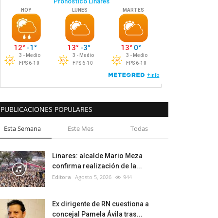
PUBLICACIONES POPULARES
Esta Semana
Este Mes
Todas
Linares: alcalde Mario Meza
confirma realización de la...
Editora
Agosto 5, 2026
944
Ex dirigente de RN cuestiona a
concejal Pamela Ávila tras...