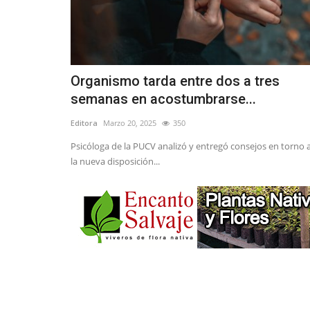
Organismo tarda entre dos a tres
semanas en acostumbrarse...
Editora
Marzo 20, 2025
350
Psicóloga de la PUCV analizó y entregó consejos en torno 
la nueva disposición...