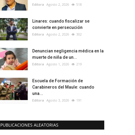
Editora
Agosto 2, 2026
518
Linares: cuando fiscalizar se
convierte en persecución
Editora
Agosto 2, 2026
302
Denuncian negligencia médica en la
muerte de niña de un...
Editora
Agosto 1, 2026
219
Escuela de Formación de
Carabineros del Maule: cuando
una...
Editora
Agosto 3, 2026
191
PUBLICACIONES ALEATORIAS