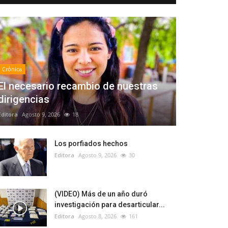
Crónica
El necesario recambio de nuestras
dirigencias
Editora
Agosto 9, 2026
18
Los porfiados hechos
Editora
Agosto 9, 2026
30
(VIDEO) Más de un año duró
investigación para desarticular...
Editora
Agosto 8, 2026
161