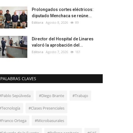
Prolongados cortes eléctricos:
diputado Menchaca se reúne...
Editora
Agosto 8, 2026
89
Director del Hospital de Linares
valoró la aprobación del...
Editora
Agosto 7, 2026
161
PALABRAS CLAVES
#Pablo Sepúlveda
#Diego Brante
#Trabajo
#Tecnología
#Clases Presenciales
#Franco Ortega
#Microbasurales