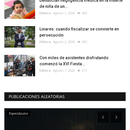
Denuncian negligencia médica en la muerte
de niña de un...
Editora
Agosto 1, 2026
463
Linares: cuando fiscalizar se convierte en
persecución
Editora
Agosto 2, 2026
292
Con miles de asistentes disfrutando
comenzó la XVI Fiesta...
Editora
Agosto 1, 2026
217
PUBLICACIONES ALEATORIAS
Espectáculos