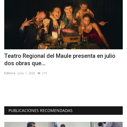
Teatro Regional del Maule presenta en julio
S
dos obras que...
r
Editora
Julio 1, 2026
215
Ed
PUBLICACIONES RECOMENDADAS