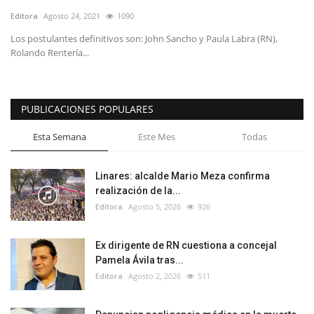
Editora
Agosto 24, 2021
1090
Los postulantes definitivos son: John Sancho y Paula Labra (RN),
Rolando Rentería...
PUBLICACIONES POPULARES
Esta Semana
Este Mes
Todas
Linares: alcalde Mario Meza confirma
realización de la...
Editora
Agosto 5, 2026
926
Ex dirigente de RN cuestiona a concejal
Pamela Ávila tras...
Editora
Agosto 2, 2026
511