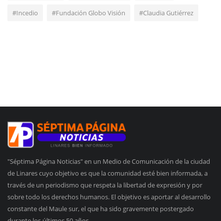
#Incedio
#Fundación Globo Visión
#Claudia Gutiérrez
"Séptima Página Noticias" en un Medio de Comunicación de la ciudad
de Linares cuyo objetivo es que la comunidad esté bien informada, a
través de un periodismo que respeta la libertad de expresión y por
sobre todo los derechos humanos. El objetivo es aportar al desarrollo
constante del Maule sur, el que ha sido gravemente postergado
durante los últimos 50 años.