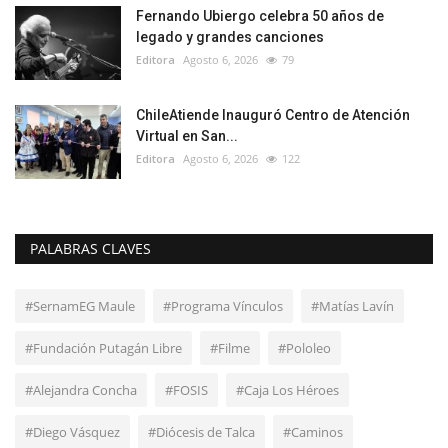
Fernando Ubiergo celebra 50 años de
legado y grandes canciones
Editora
Agosto 6, 2026
79
ChileAtiende Inauguró Centro de Atención
Virtual en San...
Editora
Agosto 6, 2026
122
PALABRAS CLAVES
#SernamEG Maule
#Programa Vínculos
#Matías Lavín
#Fundación Putagán Libre
#Filme
#Pololeo
#Alejandra Concha
#FOSIS
#Caja Los Héroes
#Diego Vásquez
#Diócesis de Talca
#Caminos