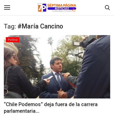
Tag:
#María Cancino
Inicio
Política
Crónica
Policial
Tribunales
Deporte
Política
“Chile Podemos” deja fuera de la carrera
parlamentaria...
Espectáculos