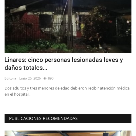
Linares: cinco personas lesionadas leves y
(
daños totales...
i
Editora
Junio 26, 2026
890
Ed
Dos adultos y tres menores de edad debieron recibir atención médica
Lo
en el hospital...
PUBLICACIONES RECOMENDADAS