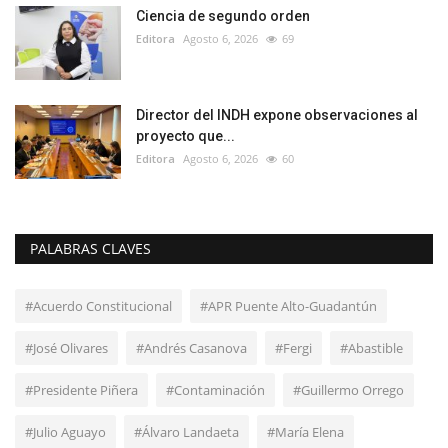
Ciencia de segundo orden
Editora
Agosto 6, 2026
69
Director del INDH expone observaciones al
proyecto que...
Editora
Agosto 6, 2026
60
PALABRAS CLAVES
#Acuerdo Constitucional
#APR Puente Alto-Guadantún
#José Olivares
#Andrés Casanova
#Fergi
#Abastible
#Presidente Piñera
#Contaminación
#Guillermo Orrego
#Julio Aguayo
#Álvaro Landaeta
#María Elena