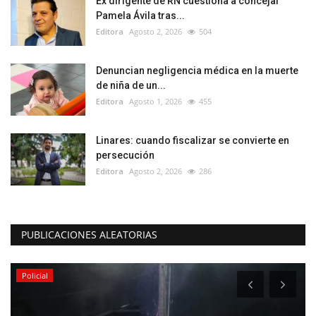
Ex dirigente de RN cuestiona a concejal
Pamela Ávila tras...
Editora
Agosto 2, 2026
504
Denuncian negligencia médica en la muerte
de niña de un...
Editora
Agosto 1, 2026
455
Linares: cuando fiscalizar se convierte en
persecución
Editora
Agosto 2, 2026
286
PUBLICACIONES ALEATORIAS
Policial