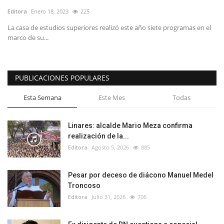
Editora
Enero 18, 2023
225
La casa de estudios superiores realizó este año siete programas en el
marco de su...
PUBLICACIONES POPULARES
Esta Semana
Este Mes
Todas
Linares: alcalde Mario Meza confirma
realización de la...
Editora
Agosto 5, 2026
885
Pesar por deceso de diácono Manuel Medel
Troncoso
Editora
Julio 31, 2026
706