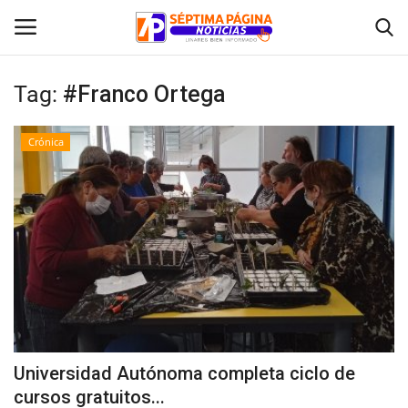
Tag:
#Franco Ortega
Inicio
Crónica
Crónica
Policial
Tribunales
Deporte
Política
Universidad Autónoma completa ciclo de
cursos gratuitos...
Espectáculos