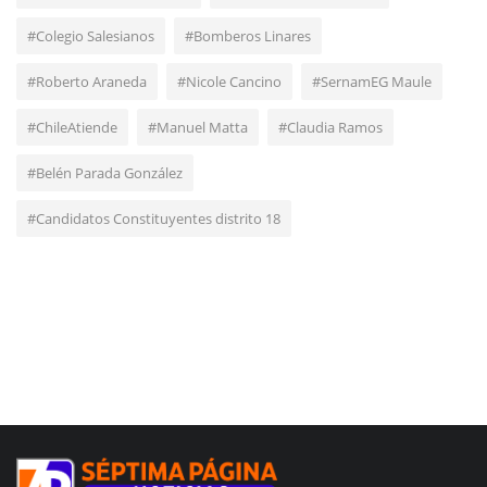
#Colegio Salesianos
#Bomberos Linares
#Roberto Araneda
#Nicole Cancino
#SernamEG Maule
#ChileAtiende
#Manuel Matta
#Claudia Ramos
#Belén Parada González
#Candidatos Constituyentes distrito 18