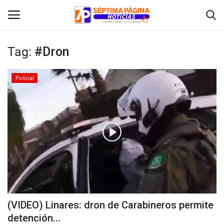
Tag:
#Dron
Inicio
Policial
Crónica
Policial
Tribunales
Deporte
Política
(VIDEO) Linares: dron de Carabineros permite
detención...
Espectáculos