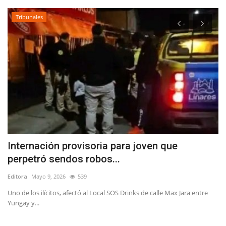
Tribunales
Internación provisoria para joven que
C
perpetró sendos robos...
r
Editora
Mayo 9, 2026
539
Ed
Uno de los ilícitos, afectó al Local SOS Drinks de calle Max Jara entre
Es
Yungay y...
de