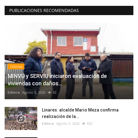
PUBLICACIONES RECOMENDADAS
Crónica
MINVU y SERVIU iniciaron evaluación de
viviendas con daños...
Editora
Agosto 5, 2026
82
Linares: alcalde Mario Meza confirma
realización de la...
Editora
Agosto 5, 2026
825