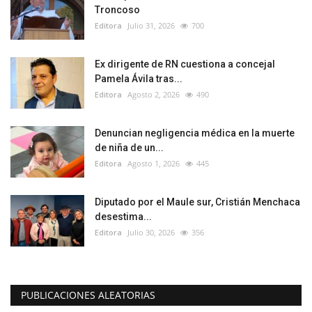
Troncoso
Editora
Julio 31, 2026
700
Ex dirigente de RN cuestiona a concejal
Pamela Ávila tras...
Editora
Agosto 2, 2026
490
Denuncian negligencia médica en la muerte
de niña de un...
Editora
Agosto 1, 2026
445
Diputado por el Maule sur, Cristián Menchaca
desestima...
Editora
Julio 30, 2026
356
PUBLICACIONES ALEATORIAS