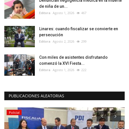
Denuncian negligencia médica en la muerte
de niña de un...
Editora
Agosto 1, 2026
467
Linares: cuando fiscalizar se convierte en
persecución
Editora
Agosto 2, 2026
299
Con miles de asistentes disfrutando
comenzó la XVI Fiesta...
Editora
Agosto 1, 2026
222
PUBLICACIONES ALEATORIAS
Policial