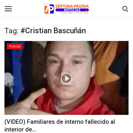
Tag:
#Cristian Bascuñán
Inicio
Policial
Crónica
Policial
Tribunales
Deporte
Política
(VIDEO) Familiares de interno fallecido al
interior de...
Espectáculos