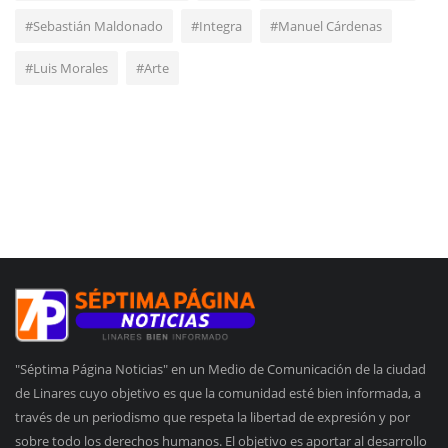
#Sebastián Maldonado
#Integra
#Manuel Cárdenas
#Luis Morales
#Arte
"Séptima Página Noticias" en un Medio de Comunicación de la ciudad
de Linares cuyo objetivo es que la comunidad esté bien informada, a
través de un periodismo que respeta la libertad de expresión y por
sobre todo los derechos humanos. El objetivo es aportar al desarrollo