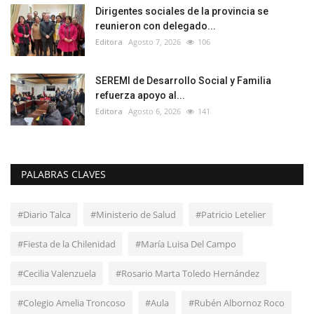
Dirigentes sociales de la provincia se
reunieron con delegado...
Editora
Agosto 7, 2026
106
SEREMI de Desarrollo Social y Familia
refuerza apoyo al...
Editora
Agosto 6, 2026
141
PALABRAS CLAVES
#Diario Talca
#Ministerio de Salud
#Patricio Letelier
#Fiesta de la Chilenidad
#María Luisa Del Campo
#Cecilia Valenzuela
#Rosario Marta Toledo Hernández
#Colegio Amelia Troncoso
#Aula
#Rubén Albornoz Roco