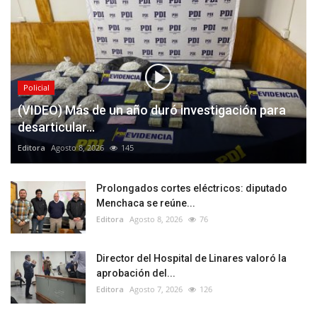
Policial
(VIDEO) Más de un año duró investigación para
desarticular...
Editora
Agosto 8, 2026
145
Prolongados cortes eléctricos: diputado
Menchaca se reúne...
Editora
Agosto 8, 2026
76
Director del Hospital de Linares valoró la
aprobación del...
Editora
Agosto 7, 2026
126