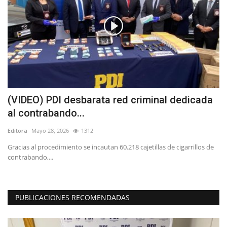
e
(VIDEO) PDI desbarata red criminal dedicada
(
al contrabando...
h
Editora
Mayo 28, 2026
1312
Ed
Gracias al procedimiento se incautan 60.218 cajetillas de cigarrillos de
“L
contrabando,...
in
PUBLICACIONES RECOMENDADAS