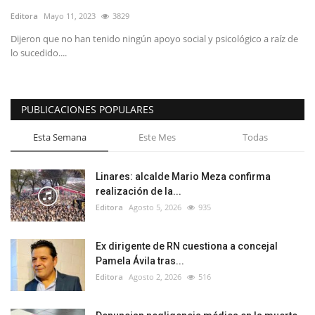
Editora
Mayo 11, 2023
3829
Dijeron que no han tenido ningún apoyo social y psicológico a raíz de
lo sucedido....
PUBLICACIONES POPULARES
Esta Semana
Este Mes
Todas
Linares: alcalde Mario Meza confirma
realización de la...
Editora
Agosto 5, 2026
935
Ex dirigente de RN cuestiona a concejal
Pamela Ávila tras...
Editora
Agosto 2, 2026
516