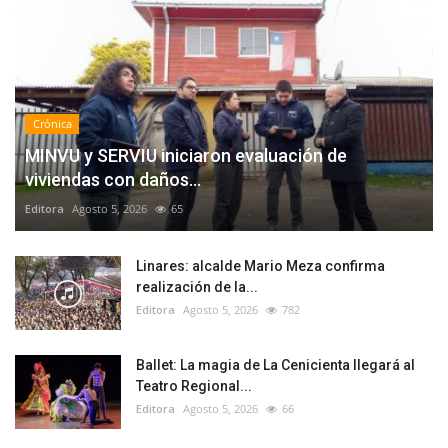
Crónica
MINVU y SERVIU iniciaron evaluación de
viviendas con daños...
Editora
Agosto 5, 2026
65
Linares: alcalde Mario Meza confirma
realización de la...
Editora
Agosto 5, 2026
782
Ballet: La magia de La Cenicienta llegará al
Teatro Regional...
Editora
Agosto 5, 2026
66