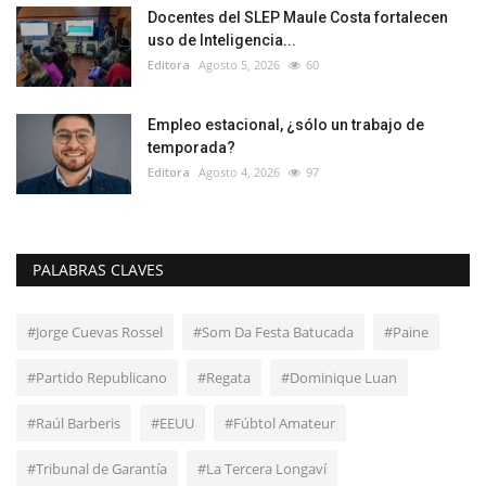
Docentes del SLEP Maule Costa fortalecen
uso de Inteligencia...
Editora
Agosto 5, 2026
60
Empleo estacional, ¿sólo un trabajo de
temporada?
Editora
Agosto 4, 2026
97
PALABRAS CLAVES
#Jorge Cuevas Rossel
#Som Da Festa Batucada
#Paine
#Partido Republicano
#Regata
#Dominique Luan
#Raúl Barberis
#EEUU
#Fúbtol Amateur
#Tribunal de Garantía
#La Tercera Longaví