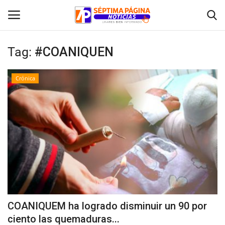
Tag:
#COANIQUEN
Inicio
Crónica
Crónica
Policial
Tribunales
Deporte
Política
COANIQUEM ha logrado disminuir un 90 por
ciento las quemaduras...
Espectáculos