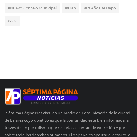
#Nuevo Concejo Municipal
#Tren
#70AñosDelDepo
#Alza
"Séptima Página Noticias" en un Medio de Comunicación de la ciudad
de Linares cuyo objetivo es que la comunidad esté bien informada, a
través de un periodismo que respeta la libertad de expresión y por
sobre todo los derechos humanos. El objetivo es aportar al desarrollo