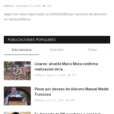
Editora
Diciembre 15, 2023
194
Según los casos reportados a COANIQUEM por servicios de atención
en salud públicos...
PUBLICACIONES POPULARES
Esta Semana
Este Mes
Todas
Linares: alcalde Mario Meza confirma
realización de la...
Editora
Agosto 5, 2026
791
Pesar por deceso de diácono Manuel Medel
Troncoso
Editora
Julio 31, 2026
696